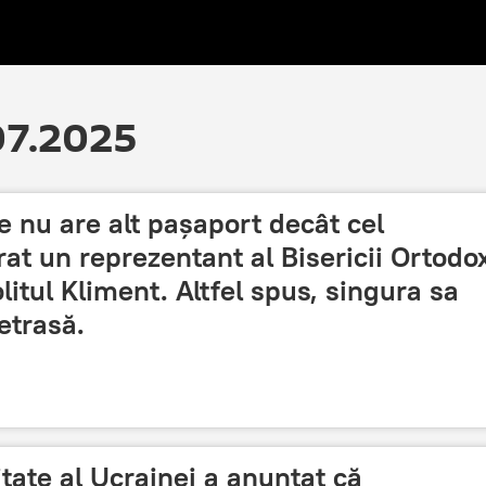
.07.2025
e nu are alt pașaport decât cel
rat un reprezentant al Bisericii Ortodo
itul Kliment. Altfel spus, singura sa
retrasă.
tate al Ucrainei a anunțat că