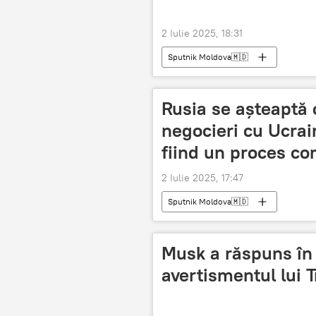
2 Iulie 2025, 18:31
Sputnik Moldova🇲🇩
Rusia se așteaptă 
negocieri cu Ucrai
fiind un proces co
2 Iulie 2025, 17:47
Sputnik Moldova🇲🇩
Musk a răspuns în
avertismentul lui 