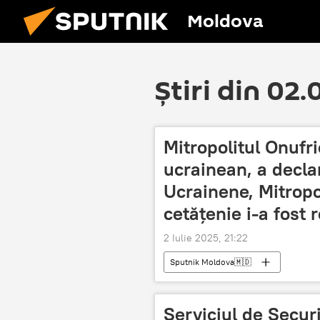
Moldova
Știri din 02
Mitropolitul Onufri
ucrainean, a decla
Ucrainene, Mitropol
cetățenie i-a fost 
2 Iulie 2025, 21:22
Sputnik Moldova🇲🇩
Serviciul de Securi