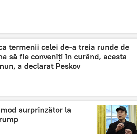
ca termenii celei de-a treia runde de
na să fie conveniți în curând, acesta
mun, a declarat Peskov
 mod surprinzător la
Trump