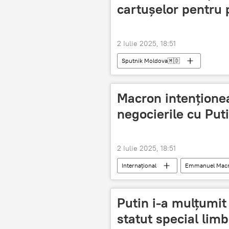
cartușelor pentru 
2 Iulie 2025, 18:51
Sputnik Moldova🇲🇩
Macron intențione
negocierile cu Put
2 Iulie 2025, 18:51
Internațional
Emmanuel Mac
Putin i-a mulțumit
statut special limb