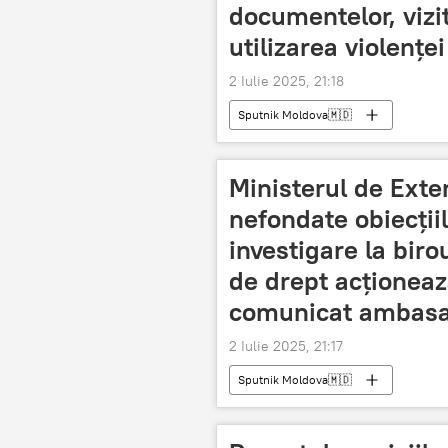
documentelor, vizi
utilizarea violențe
2 Iulie 2025, 21:18
Sputnik Moldova🇲🇩
Ministerul de Exter
nefondate obiecțiil
investigare la biro
de drept acționeaz
comunicat ambasad
2 Iulie 2025, 21:17
Sputnik Moldova🇲🇩