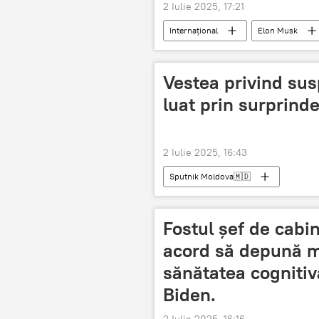
2 Iulie 2025, 17:21
Internațional
Elon Musk
Vestea privind sus
luat prin surprind
2 Iulie 2025, 16:43
Sputnik Moldova🇲🇩
Fostul șef de cabin
acord să depună mă
sănătatea cognitiv
Biden.