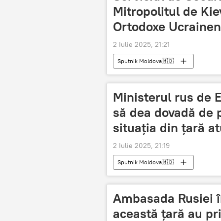
Mitropolitul de Kiev
Ortodoxe Ucrainene
2 Iulie 2025, 21:21
Sputnik Moldova🇲🇩
Ministerul rus de 
să dea dovadă de p
situația din țară a
2 Iulie 2025, 21:19
Sputnik Moldova🇲🇩
Ambasada Rusiei în
această țară au pri