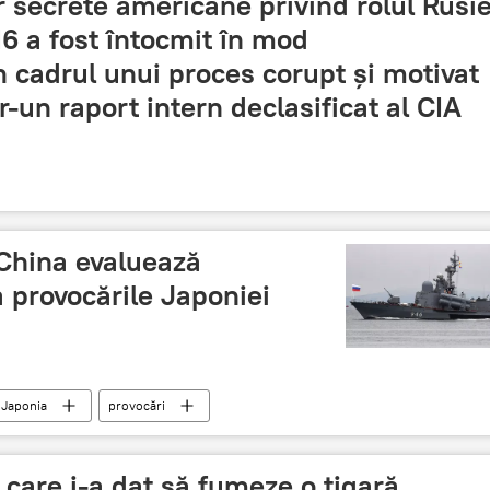
r secrete americane privind rolul Rusie
16 a fost întocmit în mod
 cadrul unui proces corupt și motivat
tr-un raport intern declasificat al CIA
 China evaluează
a provocările Japoniei
Japonia
provocări
 care i-a dat să fumeze o țigară