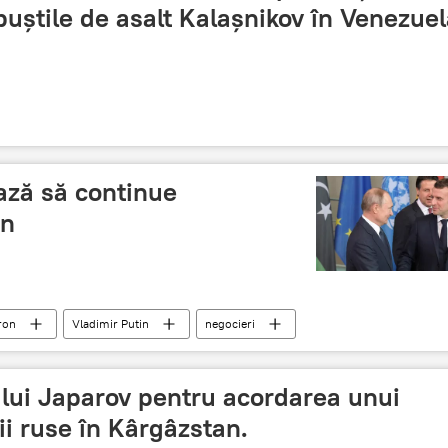
puștile de asalt Kalașnikov în Venezuel
ază să continue
in
ron
Vladimir Putin
negocieri
 lui Japarov pentru acordarea unui
ii ruse în Kârgâzstan.