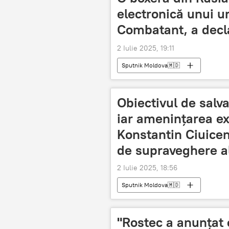
electronică unui u
Combatant, a decla
2 Iulie 2025, 19:11
Sputnik Moldova🇲🇩
Obiectivul de salva
iar amenințarea ext
Konstantin Ciuicenk
de supraveghere al
2 Iulie 2025, 18:56
Sputnik Moldova🇲🇩
"Rostec a anunțat 