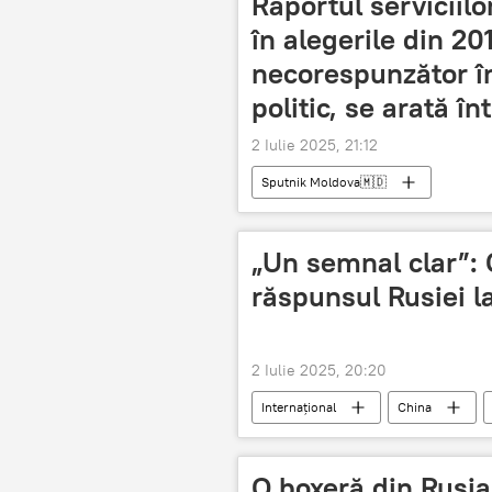
Raportul serviciilo
în alegerile din 20
necorespunzător în
politic, se arată în
2 Iulie 2025, 21:12
Sputnik Moldova🇲🇩
„Un semnal clar”:
răspunsul Rusiei l
2 Iulie 2025, 20:20
Internațional
China
O boxeră din Rusia