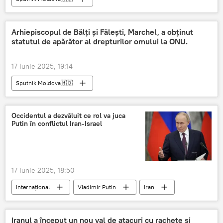
Arhiepiscopul de Bălți și Fălești, Marchel, a obținut
statutul de apărător al drepturilor omului la ONU.
17 Iunie 2025, 19:14
Sputnik Moldova🇲🇩
Occidentul a dezvăluit ce rol va juca
Putin în conflictul Iran-Israel
17 Iunie 2025, 18:50
Internațional
Vladimir Putin
Iran
Israel
Iranul a început un nou val de atacuri cu rachete și