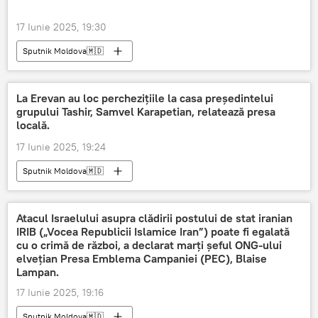
17 Iunie 2025, 19:30
Sputnik Moldova🇲🇩
La Erevan au loc perchezițiile la casa președintelui
grupului Tashir, Samvel Karapetian, relatează presa
locală.
17 Iunie 2025, 19:24
Sputnik Moldova🇲🇩
Atacul Israelului asupra clădirii postului de stat iranian
IRIB („Vocea Republicii Islamice Iran”) poate fi egalată
cu o crimă de război, a declarat marți șeful ONG-ului
elvețian Presa Emblema Campaniei (PEC), Blaise
Lampan.
17 Iunie 2025, 19:16
Sputnik Moldova🇲🇩