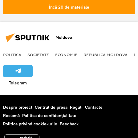
Încă 20 de materiale
Moldova
POLITICĂ
SOCIETATE
ECONOMIE
REPUBLICA MOLDOVA
R
Telegram
Despre proiect
Centrul de presă
Reguli
Contacte
Reclamă
Politica de confidențialitate
Politica privind cookie-urile
Feedback