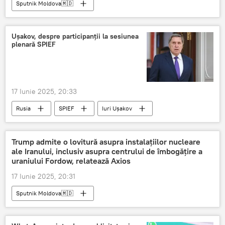
Sputnik Moldova🇲🇩
Ușakov, despre participanții la sesiunea
plenară SPIEF
17 Iunie 2025, 20:33
Rusia
SPIEF
Iuri Ușakov
Trump admite o lovitură asupra instalațiilor nucleare
ale Iranului, inclusiv asupra centrului de îmbogățire a
uraniului Fordow, relatează Axios
17 Iunie 2025, 20:31
Sputnik Moldova🇲🇩