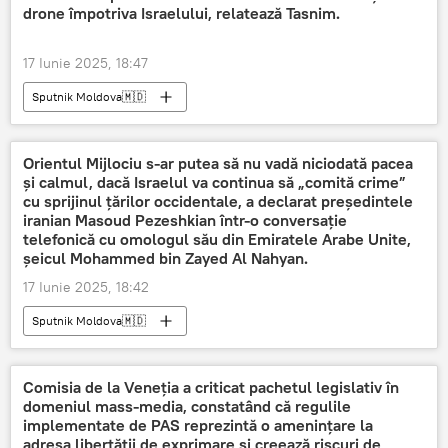
drone împotriva Israelului, relatează Tasnim.
17 Iunie 2025, 18:47
Sputnik Moldova🇲🇩
Orientul Mijlociu s-ar putea să nu vadă niciodată pacea
și calmul, dacă Israelul va continua să „comită crime”
cu sprijinul țărilor occidentale, a declarat președintele
iranian Masoud Pezeshkian într-o conversație
telefonică cu omologul său din Emiratele Arabe Unite,
șeicul Mohammed bin Zayed Al Nahyan.
17 Iunie 2025, 18:42
Sputnik Moldova🇲🇩
Comisia de la Veneția a criticat pachetul legislativ în
domeniul mass-media, constatând că regulile
implementate de PAS reprezintă o amenințare la
adresa libertății de exprimare și creează riscuri de