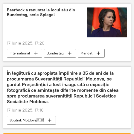
Baerbock a renunțat la locul său din
Bundestag, scrie Spiegel
17 Iunie 2025, 17:20
Internațional
Bundestag
Mandat
Annalena Baerbock
În legătură cu apropiata împlinire a 35 de ani de la
proclamarea Suveranității Republicii Moldova, pe
gardul Președinției a fost inaugurată o expoziție
fotografică ce amintește diferite momente din calea
spre proclamarea suveranității Republicii Sovietice
Socialiste Moldova.
17 Iunie 2025, 17:16
Sputnik Moldova🇲🇩