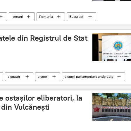
romani
Romania
Bucuresti
tele din Registrul de Stat
alegatori
alegeri
alegeri parlamentare anticipate
 ostașilor eliberatori, la
 din Vulcănești