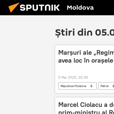
Moldova
Știri din 05
Marșuri ale „Regi
avea loc în orașele
5 Mai 2025, 20:33
Republica Moldova
Patrie
9 mai – Ziua Victoriei în Marele Război
Marcel Ciolacu a d
prim-ministru al 