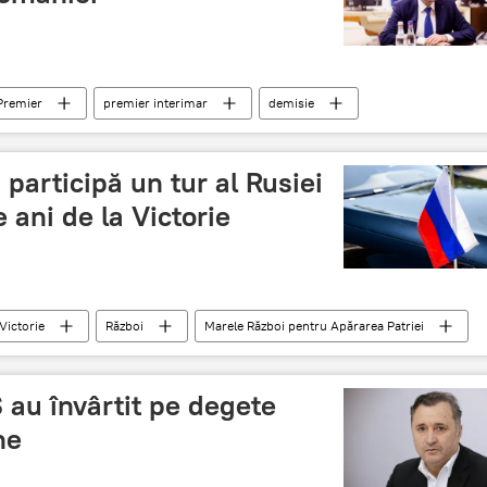
Premier
premier interimar
demisie
i participă un tur al Rusiei
 ani de la Victorie
Victorie
Război
Marele Război pentru Apărarea Patriei
S au învârtit pe degete
ne