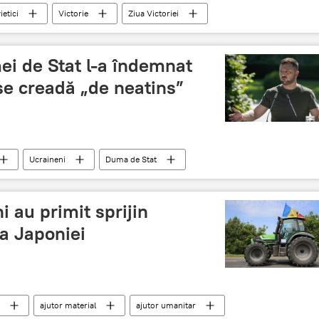
ietici
Victorie
Ziua Victoriei
ei de Stat l-a îndemnat
se creadă „de neatins”
Ucraineni
Duma de Stat
i au primit sprijin
ea Japoniei
ajutor material
ajutor umanitar