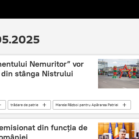
.05.2025
mentului Nemuritor” vor
 din stânga Nistrului
trădare de patrie
Marele Război pentru Apărarea Patriei
 pentru Apărarea Patriei
apărătorii patriei
emisionat din funcția de
României