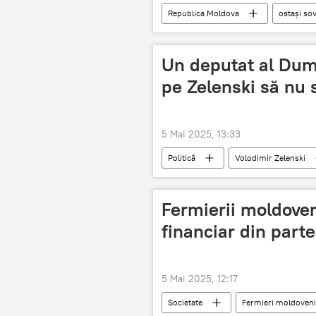
Republica Moldova
ostași sov
Un deputat al Dum
pe Zelenski să nu 
5 Mai 2025, 13:33
Politică
Volodimir Zelenski
Fermierii moldoven
financiar din part
5 Mai 2025, 12:17
Societate
Fermieri moldoveni