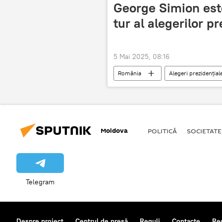
George Simion este
tur al alegerilor p
5 Mai 2025, 08:16
România
Alegeri prezidenţial
Moldova
POLITICĂ
SOCIETATE
Telegram
Despre proiect
Centrul de presă
Reguli
Contacte
Re