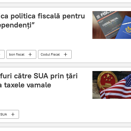
ca politica fiscală pentru
ependenți”
bon fiscal
Codul Fiscal
uri către SUA prin țări
ta taxele vamale
SUA