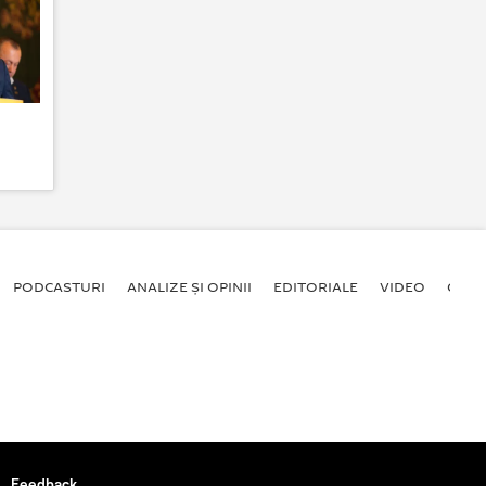
PODCASTURI
ANALIZE ȘI OPINII
EDITORIALE
VIDEO
GALE
Feedback