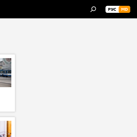
РУС
MD