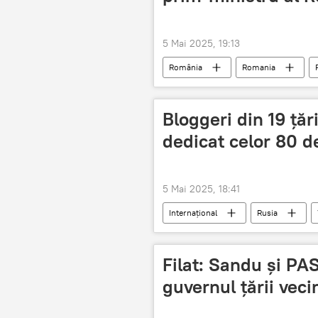
5 Mai 2025, 19:13
România
Romania
Bloggeri din 19 țăr
dedicat celor 80 de
5 Mai 2025, 18:41
Internațional
Rusia
Filat: Sandu și PA
guvernul țării veci