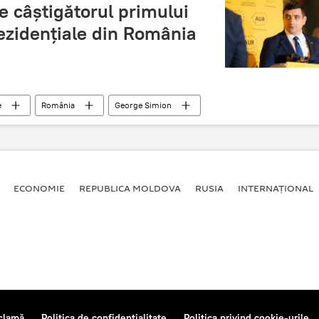
 câștigătorul primului
rezidențiale din România
e
România
George Simion
ECONOMIE
REPUBLICA MOLDOVA
RUSIA
INTERNAȚIONAL
clamă
Politica de confidențialitate
Politica privind cookie-urile