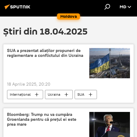
MD
Moldova
Știri din 18.04.2025
SUA a prezentat aliaților propuneri de
reglementare a conflictului din Ucraina
18 Aprilie 2025, 20:20
Internațional
Ucraina
SUA
Rusia
Conflict
Bloomberg: Trump nu va cumpăra
Groenlanda pentru că prețul ei este
prea mare