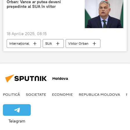
Ziua Victoriei
Orban: Vance ar putea deveni
președinte al SUA în viitor
18 Aprilie 2025, 08:15
Internațional
SUA
Viktor Orban
președinte
J.D. Vance
Moldova
POLITICĂ
SOCIETATE
ECONOMIE
REPUBLICA MOLDOVA
R
Telegram