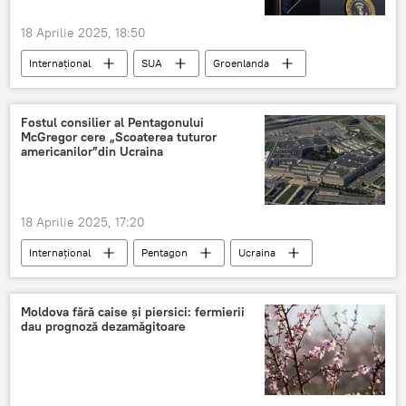
18 Aprilie 2025, 18:50
Internațional
SUA
Groenlanda
Donal Trump
Fostul consilier al Pentagonului
McGregor cere „Scoaterea tuturor
americanilor”din Ucraina
18 Aprilie 2025, 17:20
Internațional
Pentagon
Ucraina
militari americani
Moldova fără caise și piersici: fermierii
dau prognoză dezamăgitoare