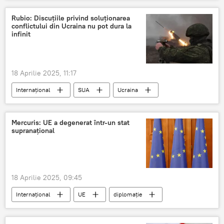
SUA
Vladimir Putin
Rubio: Discuțiile privind soluționarea
conflictului din Ucraina nu pot dura la
infinit
18 Aprilie 2025, 11:17
Internațional
SUA
Ucraina
contract
Mercuris: UE a degenerat într-un stat
supranațional
18 Aprilie 2025, 09:45
Internațional
UE
diplomație
Comisia Europeană
Fascism