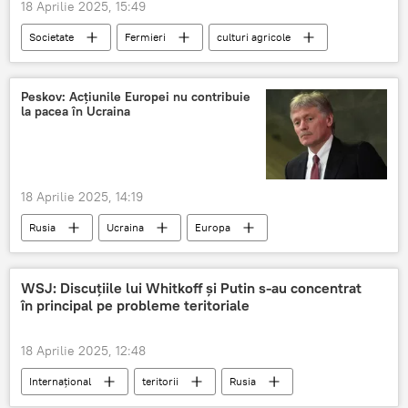
18 Aprilie 2025, 15:49
Societate
Fermieri
culturi agricole
înghețuri
Guvern
Peskov: Acțiunile Europei nu contribuie
la pacea în Ucraina
18 Aprilie 2025, 14:19
Rusia
Ucraina
Europa
Conflict
Dmitri Peskov
WSJ: Discuțiile lui Whitkoff și Putin s-au concentrat
în principal pe probleme teritoriale
18 Aprilie 2025, 12:48
Internațional
teritorii
Rusia