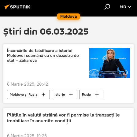
MD
Moldova
Știri din 06.03.2025
Încercările de falsificare a istoriei
Moldovei seamănă cu un dezastru de
stat – Zaharova
6 Martie 2025, 20:42
Moldova și Rusia
istorie
Rusia
diplomati rusi
Plățile în valută străină vor fi permise la tranzacțiile
imobiliare în anumite condiții
6 Martie 2025, 19:23