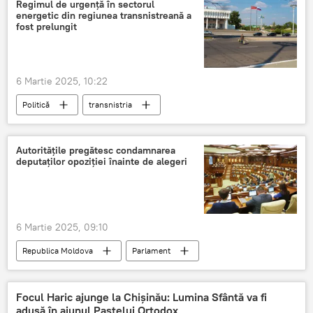
Regimul de urgență în sectorul
energetic din regiunea transnistreană a
fost prelungit
6 Martie 2025, 10:22
Politică
transnistria
regiunea transnistreană
Interconectare energetică
sectorul energetic
Autoritățile pregătesc condamnarea
deputaților opoziției înainte de alegeri
6 Martie 2025, 09:10
Republica Moldova
Parlament
alegerile parlamentare
condamnare
Focul Haric ajunge la Chișinău: Lumina Sfântă va fi
adusă în ajunul Paștelui Ortodox