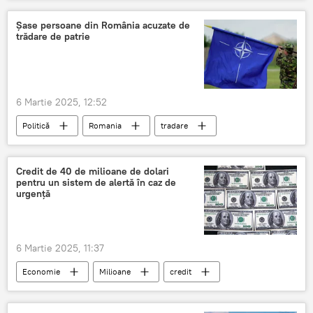
audieri în Parlament
ședință parlament
Șase persoane din România acuzate de
trădare de patrie
6 Martie 2025, 12:52
Politică
Romania
tradare
patrie
trădare de patrie
Credit de 40 de milioane de dolari
pentru un sistem de alertă în caz de
urgență
6 Martie 2025, 11:37
Economie
Milioane
credit
Alerta