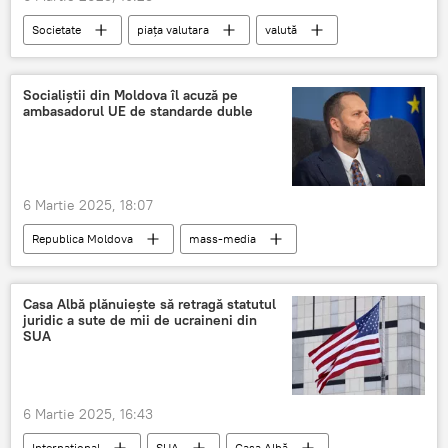
Societate
piața valutara
valută
bunuri imobiliare
impozit pe imobile
Socialiștii din Moldova îl acuză pe
ambasadorul UE de standarde duble
6 Martie 2025, 18:07
Republica Moldova
mass-media
libertatea mass-mediei
mass-media pe internet
Casa Albă plănuiește să retragă statutul
juridic a sute de mii de ucraineni din
SUA
6 Martie 2025, 16:43
Internațional
SUA
Casa Albă