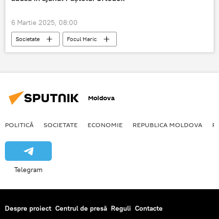
6 Martie 2025, 08:00
Societate
Focul Haric
Mitropolia Moldovei
Paste
Postul Pastelui
Moldova
POLITICĂ
SOCIETATE
ECONOMIE
REPUBLICA MOLDOVA
R
Telegram
Despre proiect
Centrul de presă
Reguli
Contacte