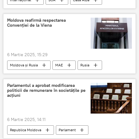
Ucraineni
Moldova reafirmă respectarea
Convenției de la Viena
6 Martie 2025, 15:29
Moldova și Rusia
MAE
Rusia
diplomație
diplomat rus
Parlamentul a aprobat modificarea
politicii de remunerare în societățile pe
acțiuni
6 Martie 2025, 14:11
Republica Moldova
Parlament