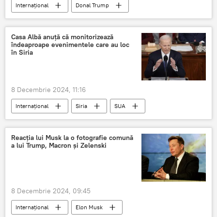
Internațional
Donal Trump
Emmanuel Macron
Volodimir Zelenski
Casa Albă anuță că monitorizează
îndeaproape evenimentele care au loc
în Siria
8 Decembrie 2024, 11:16
Internațional
Siria
SUA
Casa Albă
Reacția lui Musk la o fotografie comună
a lui Trump, Macron și Zelenski
8 Decembrie 2024, 09:45
Internațional
Elon Musk