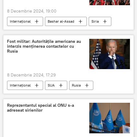
8 Decembrie 2024, 19:00
Internațional
Bashar al-Assad
Siria
Fost militar: Autoritățile americane au
interzis menținerea contactelor cu
Rusia
8 Decembrie 2024, 17:29
Internațional
SUA
Rusia
Reprezentantul special al ONU s-a
adreseat sirienilor