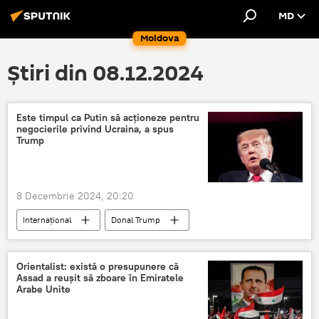
MD
Moldova
Știri din 08.12.2024
Este timpul ca Putin să acționeze pentru
negocierile privind Ucraina, a spus
Trump
8 Decembrie 2024, 20:20
Internațional
Donal Trump
Vladimir Putin
Orientalist: există o presupunere că
Assad a reușit să zboare în Emiratele
Arabe Unite