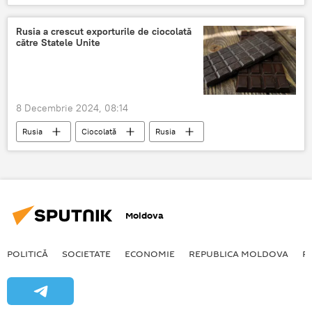
Donal Trump
Volodimir Zelenski
Emmanuel Macron
Rusia a crescut exporturile de ciocolată
către Statele Unite
8 Decembrie 2024, 08:14
Rusia
Ciocolată
Rusia
SUA
Moldova
POLITICĂ
SOCIETATE
ECONOMIE
REPUBLICA MOLDOVA
R