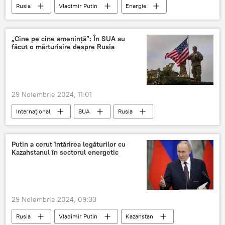
Rusia
Vladimir Putin
Energie
„Cine pe cine amenință”: În SUA au
făcut o mărturisire despre Rusia
29 Noiembrie 2024, 11:01
Internațional
SUA
Rusia
Ucraina
operațiune specială
Putin a cerut întărirea legăturilor cu
Kazahstanul în sectorul energetic
29 Noiembrie 2024, 09:33
Rusia
Vladimir Putin
Kazahstan