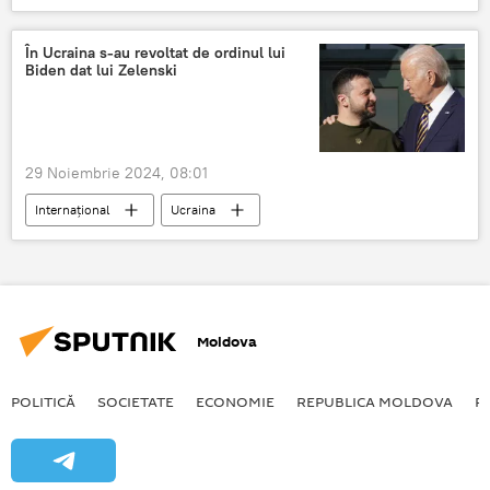
sectorul energetic
În Ucraina s-au revoltat de ordinul lui
Biden dat lui Zelenski
29 Noiembrie 2024, 08:01
Internațional
Ucraina
Volodimir Zelenski
Moldova
POLITICĂ
SOCIETATE
ECONOMIE
REPUBLICA MOLDOVA
R