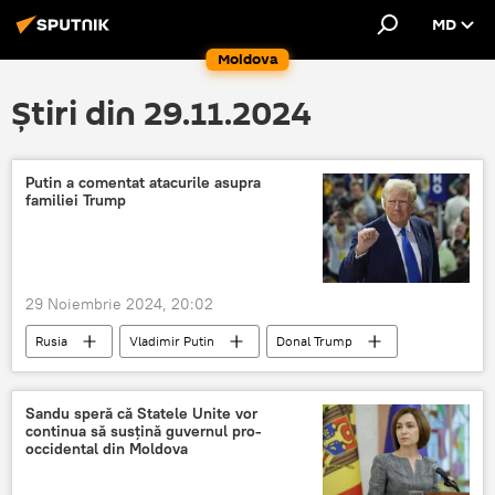
MD
Moldova
Știri din 29.11.2024
Putin a comentat atacurile asupra
familiei Trump
29 Noiembrie 2024, 20:02
Rusia
Vladimir Putin
Donal Trump
Sandu speră că Statele Unite vor
continua să susțină guvernul pro-
occidental din Moldova