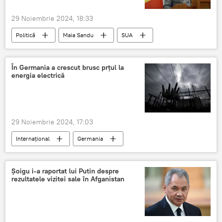
29 Noiembrie 2024, 18:33
Politică
Maia Sandu
SUA
Guvern
Moldova
În Germania a crescut brusc prțul la
energia electrică
29 Noiembrie 2024, 17:03
Internațional
Germania
Energie electrică
Şoigu i-a raportat lui Putin despre
rezultatele vizitei sale în Afganistan