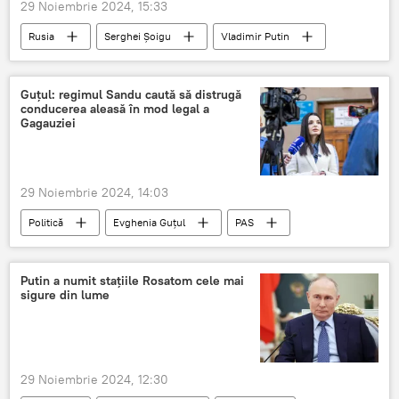
29 Noiembrie 2024, 15:33
Rusia
Serghei Șoigu
Vladimir Putin
Afganistan
Guțul: regimul Sandu caută să distrugă
conducerea aleasă în mod legal a
Gagauziei
29 Noiembrie 2024, 14:03
Politică
Evghenia Guțul
PAS
Găgăuzia
Putin a numit stațiile Rosatom cele mai
sigure din lume
29 Noiembrie 2024, 12:30