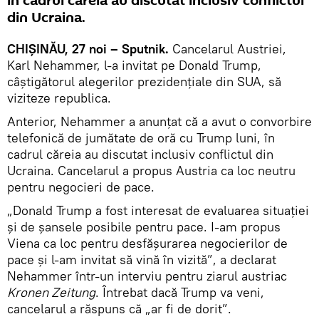
în cadrul căreia au discutat inclusiv conflictul
din Ucraina.
CHIȘINĂU, 27 noi – Sputnik.
Cancelarul Austriei,
Karl Nehammer, l-a invitat pe Donald Trump,
câștigătorul alegerilor prezidențiale din SUA, să
viziteze republica.
Anterior, Nehammer a anunțat că a avut o convorbire
telefonică de jumătate de oră cu Trump luni, în
cadrul căreia au discutat inclusiv conflictul din
Ucraina. Cancelarul a propus Austria ca loc neutru
pentru negocieri de pace.
„Donald Trump a fost interesat de evaluarea situației
și de șansele posibile pentru pace. I-am propus
Viena ca loc pentru desfășurarea negocierilor de
pace și l-am invitat să vină în vizită”, a declarat
Nehammer într-un interviu pentru ziarul austriac
Kronen Zeitung
. Întrebat dacă Trump va veni,
cancelarul a răspuns că „ar fi de dorit”.