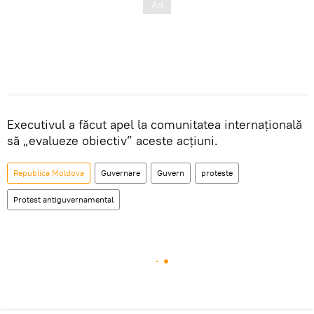
Executivul a făcut apel la comunitatea internațională
să „evalueze obiectiv” aceste acțiuni.
Republica Moldova
Guvernare
Guvern
proteste
Protest antiguvernamental