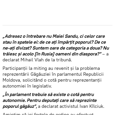
„Adresez o întrebare nu Maiei Sandu, ci celor care
stau în spatele ei: de ce ați împărțit poporul? De ce
ne-ați divizat? Suntem oare de categoria a doua? Nu
trăiesc și acolo [în Rusia] oameni din diaspora?”
– a
declarat Mihail Vlah de la tribună.
Participanții la miting au revenit și la problema
reprezentării Găgăuziei în parlamentul Republicii
Moldova, solicitând o cotă pentru reprezentanții
autonomiei în legislativ.
„În parlament trebuie să existe o cotă pentru
autonomie. Pentru deputați care să reprezinte
poporul găgăuz”,
a declarat activistul Ivan Kîlciuk.
Amintim că joi forțele de ordine au efectuat