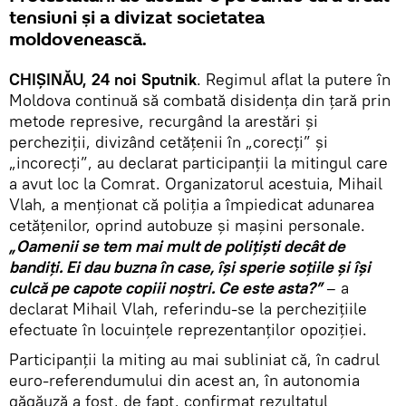
tensiuni și a divizat societatea
moldovenească.
CHIȘINĂU, 24 noi Sputnik
. Regimul aflat la putere în
Moldova continuă să combată disidența din țară prin
metode represive, recurgând la arestări și
percheziții, divizând cetățenii în „corecți” și
„incorecți”, au declarat participanții la mitingul care
a avut loc la Comrat. Organizatorul acestuia, Mihail
Vlah, a menționat că poliția a împiedicat adunarea
cetățenilor, oprind autobuze și mașini personale.
„Oamenii se tem mai mult de polițiști decât de
bandiți. Ei dau buzna în case, își sperie soțiile și își
culcă pe capote copiii noștri. Ce este asta?”
– a
declarat Mihail Vlah, referindu-se la perchezițiile
efectuate în locuințele reprezentanților opoziției.
Participanții la miting au mai subliniat că, în cadrul
euro-referendumului din acest an, în autonomia
găgăuză a fost, de fapt, confirmat rezultatul