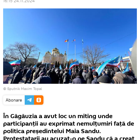
16:15 24.11.2024
© Sputnik Maxim Topal
Abonare
În Găgăuzia a avut loc un miting unde
participanții au exprimat nemulțumiri față de
politica președintelui Maia Sandu.
Protestatarii au acuzat-o pe Sandu că a creat