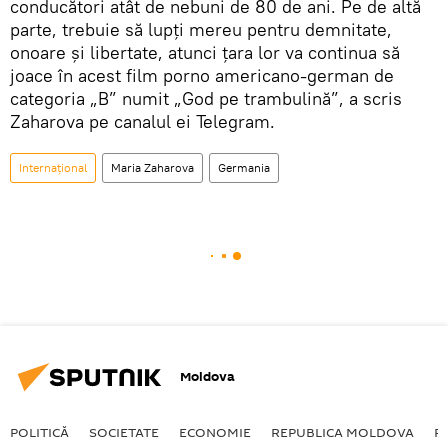
conducători atât de nebuni de 80 de ani. Pe de altă
parte, trebuie să lupți mereu pentru demnitate,
onoare și libertate, atunci țara lor va continua să
joace în acest film porno americano-german de
categoria „B” numit „God pe trambulină”, a scris
Zaharova pe canalul ei Telegram.
Internațional
Maria Zaharova
Germania
Moldova
POLITICĂ
SOCIETATE
ECONOMIE
REPUBLICA MOLDOVA
R