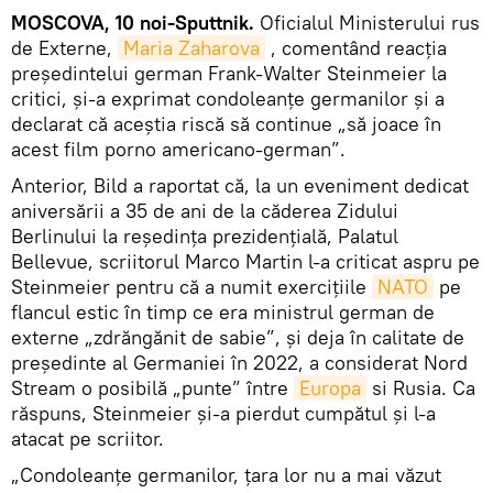
MOSCOVA, 10 noi-Sputtnik.
Oficialul Ministerului rus
de Externe,
Maria Zaharova
, comentând reacția
președintelui german Frank-Walter Steinmeier la
critici, și-a exprimat condoleanțe germanilor și a
declarat că aceștia riscă să continue „să joace în
acest film porno americano-german”.
Anterior, Bild a raportat că, la un eveniment dedicat
aniversării a 35 de ani de la căderea Zidului
Berlinului la reședința prezidențială, Palatul
Bellevue, scriitorul Marco Martin l-a criticat aspru pe
Steinmeier pentru că a numit exercițiile
NATO
pe
flancul estic în timp ce era ministrul german de
externe „zdrăngănit de sabie”, și deja în calitate de
președinte al Germaniei în 2022, a considerat Nord
Stream o posibilă „punte” între
Europa
si Rusia. Ca
răspuns, Steinmeier și-a pierdut cumpătul și l-a
atacat pe scriitor.
„Condoleanțe germanilor, țara lor nu a mai văzut