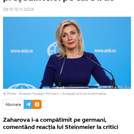
08:15 10.11.2024
© Photo : Russian Foreign Ministry
/
Accesați arhiva multimedia
Abonare
Zaharova i-a compătimit pe germani,
comentând reacția lui Steinmeier la critici