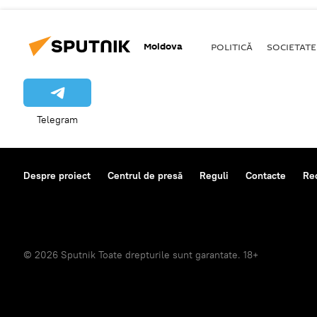
Moldova
POLITICĂ
SOCIETATE
Telegram
Despre proiect
Centrul de presă
Reguli
Contacte
Re
© 2026 Sputnik Toate drepturile sunt garantate. 18+