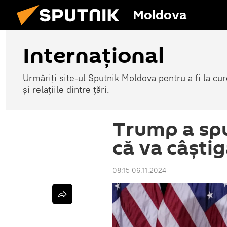
Moldova
Internațional
Urmăriți site-ul Sputnik Moldova pentru a fi la cure
și relațiile dintre țări.
Trump a spu
că va câștig
08:15 06.11.2024