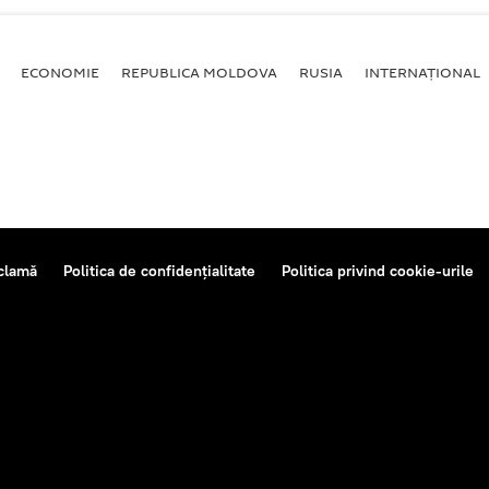
ECONOMIE
REPUBLICA MOLDOVA
RUSIA
INTERNAȚIONAL
clamă
Politica de confidențialitate
Politica privind cookie-urile