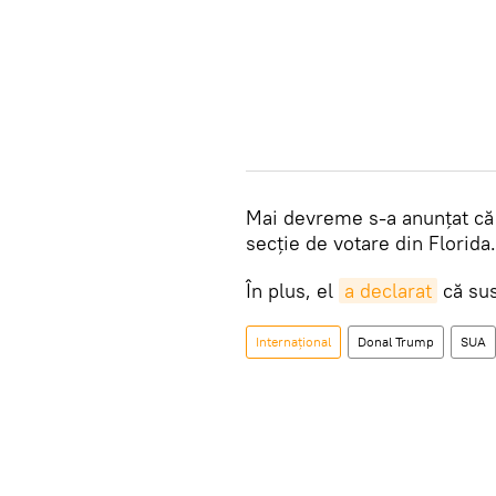
Mai devreme s-a anunțat c
secție de votare din Florida.
În plus, el
a declarat
că sus
Internațional
Donal Trump
SUA