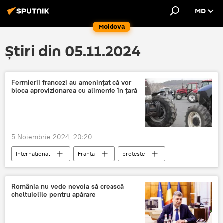
MD
Moldova
Știri din 05.11.2024
Fermierii francezi au amenințat că vor
bloca aprovizionarea cu alimente în țară
5 Noiembrie 2024, 20:20
Internațional
Franța
proteste
fermieri
România nu vede nevoia să crească
cheltuielile pentru apărare