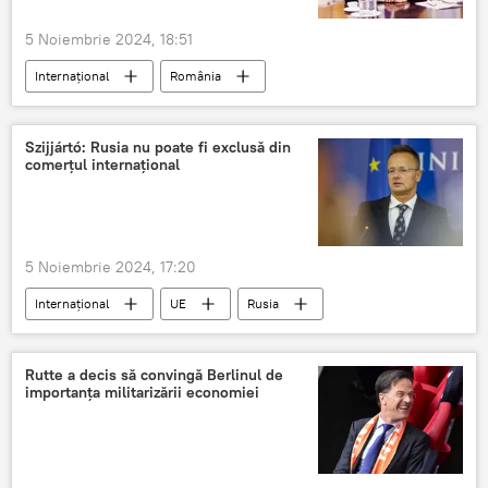
5 Noiembrie 2024, 18:51
Internațional
România
Marcel Ciolacu
Apărare
Szijjártó: Rusia nu poate fi exclusă din
comerțul internațional
5 Noiembrie 2024, 17:20
Internațional
UE
Rusia
Ungaria
Peter Szijjarto
Rutte a decis să convingă Berlinul de
importanța militarizării economiei