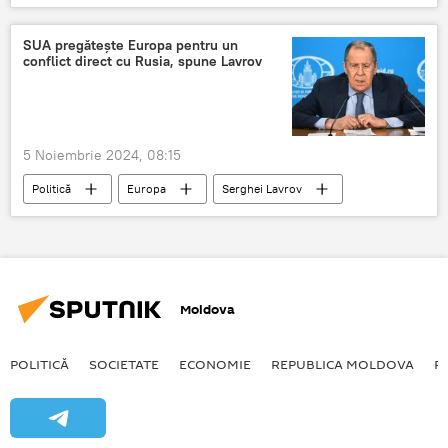
NATO
NATO
SUA pregătește Europa pentru un
conflict direct cu Rusia, spune Lavrov
5 Noiembrie 2024, 08:15
Politică
Europa
Serghei Lavrov
Moldova
POLITICĂ
SOCIETATE
ECONOMIE
REPUBLICA MOLDOVA
R