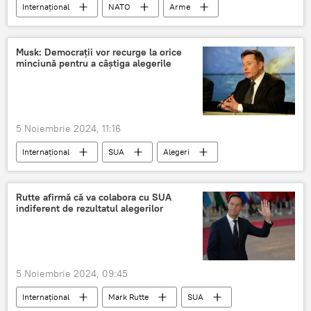
Internațional
NATO
Arme
Olaf Scholz
Kiev
Musk: Democrații vor recurge la orice
minciună pentru a câștiga alegerile
5 Noiembrie 2024, 11:16
Internațional
SUA
Alegeri
Melania Trump
Elon Musk
Rutte afirmă că va colabora cu SUA
indiferent de rezultatul alegerilor
5 Noiembrie 2024, 09:45
Internațional
Mark Rutte
SUA