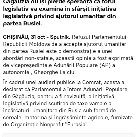
Găgăuzia nu își pierde speranța că forul
legislativ va examina în sfârșit inițiativa
legislativă privind ajutorul umanitar din
partea Rusiei.
CHIȘINĂU, 31 oct - Sputnik.
Refuzul Parlamentului
Republicii Moldova de a accepta ajutorul umanitar
din partea Rusiei este o demonstrație a unei
abordări non-statale, această opinie a fost exprimată
de vicepreședintele Adunării Populare (AP) a
autonomiei, Gheorghe Leiciu.
În cadrul unei audieri publice la Comrat, acesta a
declarat că Parlamentul a întors Adunării Populare
din Găgăuzia, pentru a fi revizuită, o inițiativă
legislativă privind scutirea de taxe vamale a
încărcăturii umanitare din Rusia sub formă de
cereale, motorină și îngrășăminte agricole, furnizate
de Organizația Nonprofit "Eurasia".