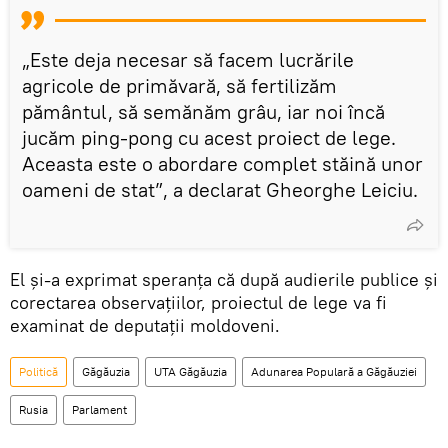
„Este deja necesar să facem lucrările
agricole de primăvară, să fertilizăm
pământul, să semănăm grâu, iar noi încă
jucăm ping-pong cu acest proiect de lege.
Aceasta este o abordare complet stăină unor
oameni de stat”, a declarat Gheorghe Leiciu.
El și-a exprimat speranța că după audierile publice și
corectarea observațiilor, proiectul de lege va fi
examinat de deputații moldoveni.
Politică
Găgăuzia
UTA Găgăuzia
Adunarea Populară a Găgăuziei
Rusia
Parlament