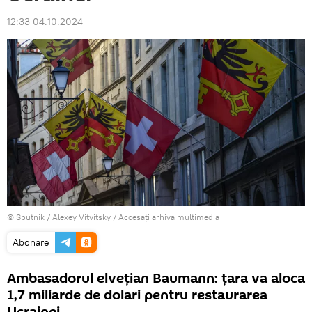
12:33 04.10.2024
© Sputnik / Alexey Vitvitsky
/
Accesați arhiva multimedia
Abonare
Ambasadorul elvețian Baumann: țara va aloca
1,7 miliarde de dolari pentru restaurarea