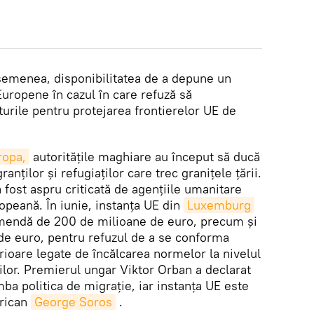
semenea, disponibilitatea de a depune un
uropene în cazul în care refuză să
rile pentru protejarea frontierelor UE de
ropa,
autoritățile maghiare au început să ducă
ranților și refugiaților care trec granițele țării.
fost aspru criticată de agențiile umanitare
peană. În iunie, instanța UE din
Luxemburg
mendă de 200 de milioane de euro, precum și
n de euro, pentru refuzul de a se conforma
erioare legate de încălcarea normelor la nivelul
ilor. Premierul ungar Viktor Orban a declarat
ba politica de migrație, iar instanța UE este
erican
George Soros
.