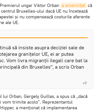
Premierul ungar Viktor Orban
a amenințat
că
în centrul Bruxelles-ului dacă UE nu încetează
apestei și nu compensează costurile aferente
rne ale UE.
inuă să insiste asupra deciziei sale de
tejarea granițelor UE, ei ar putea
c. Vom livra migranții ilegali care bat la
principală din Bruxelles", a scris Orban
al lui Orban, Gergely Guillas, a spus că „dacă
îi vom trimite acolo”. Reprezentantul
 Hipper, a menționat că implementarea