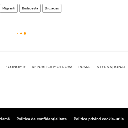
Migranți
Budapesta
Bruxelles
ECONOMIE
REPUBLICA MOLDOVA
RUSIA
INTERNAȚIONAL
clamă
Politica de confidențialitate
Politica privind cookie-urile