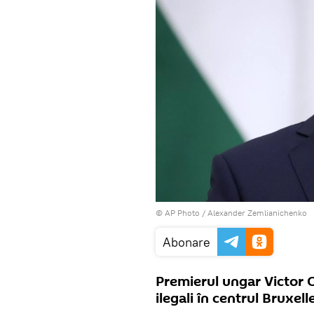
© AP Photo / Alexander Zemlianichenko
Abonare
Premierul ungar Victor 
ilegali în centrul Bruxell