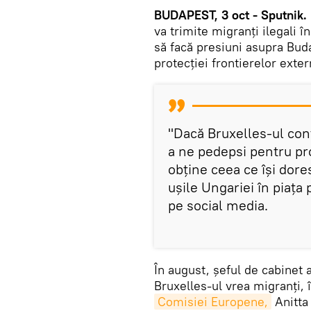
BUDAPEST, 3 oct - Sputnik.
va trimite migranți ilegali 
să facă presiuni asupra Bud
protecției frontierelor exte
"Dacă Bruxelles-ul cont
a ne pedepsi pentru pro
obține ceea ce își dores
ușile Ungariei în piața 
pe social media.
În august, șeful de cabinet 
Bruxelles-ul vrea migranți, 
Comisiei Europene,
Anitta