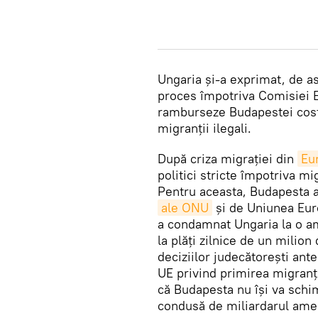
Ungaria și-a exprimat, de a
proces împotriva Comisiei E
ramburseze Budapestei costu
migranții ilegali.
După criza migrației din
Eu
politici stricte împotriva mig
Pentru aceasta, Budapesta a 
ale ONU
și de Uniunea Euro
a condamnat Ungaria la o a
la plăți zilnice de un milio
deciziilor judecătorești ant
UE privind primirea migranț
că Budapesta nu își va schim
condusă de miliardarul am