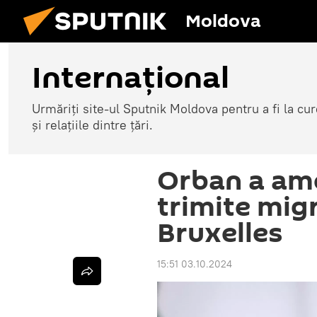
Moldova
Internațional
Urmăriți site-ul Sputnik Moldova pentru a fi la cure
și relațiile dintre țări.
Orban a ame
trimite migr
Bruxelles
15:51 03.10.2024