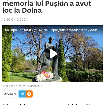
memoria lui Pușkin a avut
loc la Dolna
15:30 01.10.2024
© Sputnik / Rodion Stepanchuk
Abonare