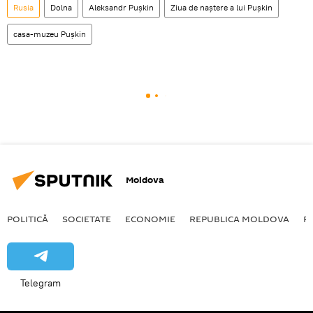
Rusia
Dolna
Aleksandr Pușkin
Ziua de naștere a lui Pușkin
casa-muzeu Pușkin
Moldova
POLITICĂ
SOCIETATE
ECONOMIE
REPUBLICA MOLDOVA
R
Telegram