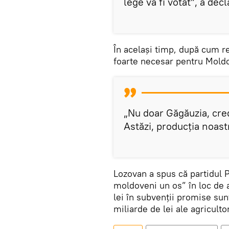
lege va fi votat”, a dec
În același timp, după cum r
foarte necesar pentru Mold
„Nu doar Găgăuzia, crede
Astăzi, producția noast
Lozovan a spus că partidul P
moldoveni un os” în loc de a
lei în subvenții promise sun
miliarde de lei ale agricultor