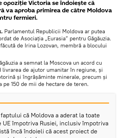
 opoziție Victoria se îndoiește că
ă va aproba primirea de către Moldova
ntru fermieri.
k.
Parlamentul Republicii Moldova ar putea
ordat de Asociația „Eurasia” pentru Găgăuzia.
făcută de Irina Lozovan, membră a blocului
ăgăuzia a semnat la Moscova un acord cu
 livrarea de ajutor umanitar în regiune, și
torină și îngrășăminte minerale, precum și
 pe 150 de mii de hectare de teren.
faptului că Moldova a aderat la toate
le UE împotriva Rusiei, inclusiv împotriva
istă încă îndoieli că acest proiect de