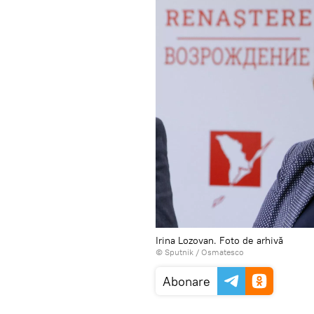
Irina Lozovan. Foto de arhivă
© Sputnik / Osmatesco
Abonare