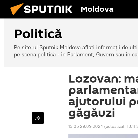
Moldova
Politică
Pe site-ul Sputnik Moldova aflați informații de u
pe scena politică - în Parlament, Guvern sau în cad
Lozovan: ma
parlamenta
ajutorului p
găgăuzi
13:05 29.09.2024
(actualizat:
13:11