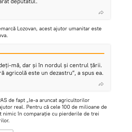
larat deputatul.
emarcă Lozovan, acest ajutor umanitar este
ova.
ți-mă, dar și în nordul și centrul țării.
ră agricolă este un dezastru”, a spus ea.
AS de fapt „le-a aruncat agricultorilor
jutor real. Pentru că cele 100 de milioane de
t nimic în comparație cu pierderile de trei
ilor.