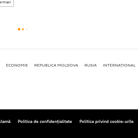
ermieri
ECONOMIE
REPUBLICA MOLDOVA
RUSIA
INTERNAȚIONAL
clamă
Politica de confidențialitate
Politica privind cookie-urile