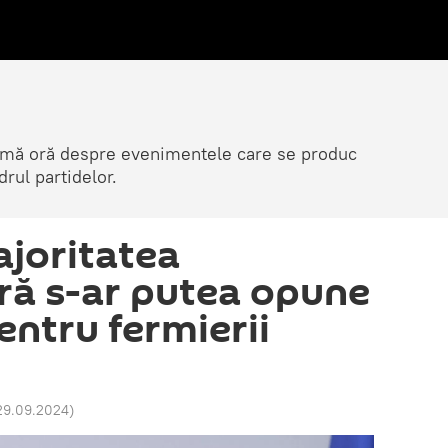
ltimă oră despre evenimentele care se produc
rul partidelor.
joritatea
ră s-ar putea opune
entru fermierii
 29.09.2024
)