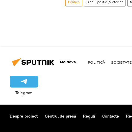
Politică
Blocul politic „Victorie”
f
Moldova
POLITICĂ
SOCIETATE
Telegram
Despre proiect
Centrul de presă
Reguli
Contacte
Re