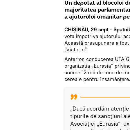
Un deputat al blocului de
majoritatea parlamentar
a ajutorului umanitar pe
CHIȘINĂU, 29 sept - Sputni
vota împotriva ajutorului ac
Această presupunere a fost 
„Victorie”.
Anterior, conducerea UTA G
organizația „Eurasia” privind
anume 12 mii de tone de mo
cereale pentru însămânțarea
„Dacă acordăm atenție 
tipurile de sancțiuni a
Asociației „Eurasia”, ex