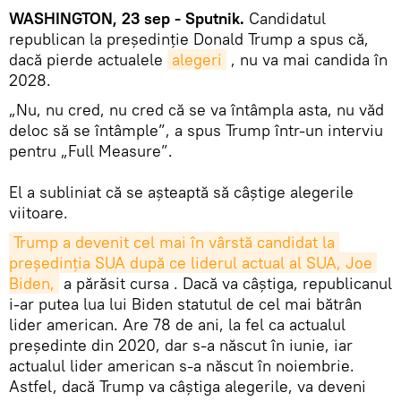
WASHINGTON, 23 sep - Sputnik.
Candidatul
republican la președinție Donald Trump a spus că,
dacă pierde actualele
alegeri
, nu va mai candida în
2028.
„Nu, nu cred, nu cred că se va întâmpla asta, nu văd
deloc să se întâmple”, a spus Trump într-un interviu
pentru „Full Measure”.
El a subliniat că se așteaptă să câștige alegerile
viitoare.
Trump a devenit cel mai în vârstă candidat la 
președinția SUA după ce liderul actual al SUA, Joe 
Biden,
a părăsit cursa . Dacă va câștiga, republicanul
i-ar putea lua lui Biden statutul de cel mai bătrân
lider american. Are 78 de ani, la fel ca actualul
președinte din 2020, dar s-a născut în iunie, iar
actualul lider american s-a născut în noiembrie.
Astfel, dacă Trump va câștiga alegerile, va deveni