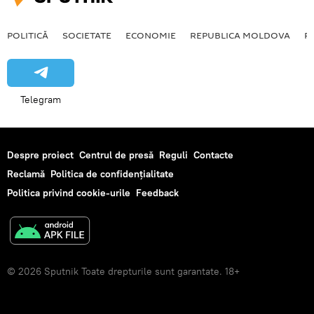
POLITICĂ
SOCIETATE
ECONOMIE
REPUBLICA MOLDOVA
R
Telegram
Despre proiect
Centrul de presă
Reguli
Contacte
Reclamă
Politica de confidențialitate
Politica privind cookie-urile
Feedback
© 2026 Sputnik Toate drepturile sunt garantate. 18+