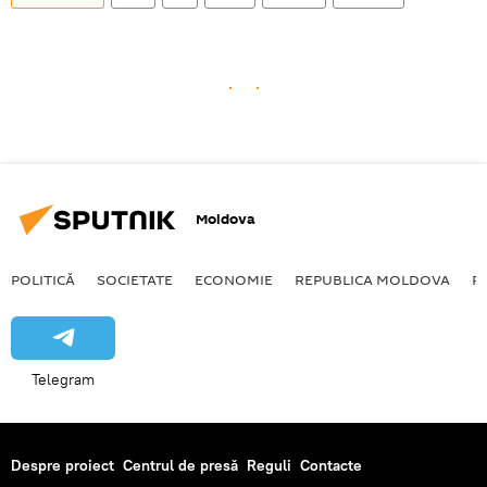
Moldova
POLITICĂ
SOCIETATE
ECONOMIE
REPUBLICA MOLDOVA
R
Telegram
Despre proiect
Centrul de presă
Reguli
Contacte