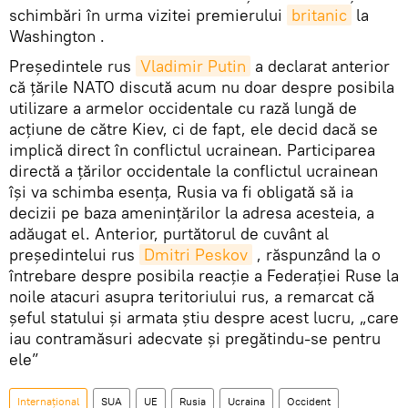
schimbări în urma vizitei premierului
britanic
la
Washington .
Președintele rus
Vladimir Putin
a declarat anterior
că țările NATO discută acum nu doar despre posibila
utilizare a armelor occidentale cu rază lungă de
acțiune de către Kiev, ci de fapt, ele decid dacă se
implică direct în conflictul ucrainean. Participarea
directă a țărilor occidentale la conflictul ucrainean
își va schimba esența, Rusia va fi obligată să ia
decizii pe baza amenințărilor la adresa acesteia, a
adăugat el. Anterior, purtătorul de cuvânt al
președintelui rus
Dmitri Peskov
, răspunzând la o
întrebare despre posibila reacție a Federației Ruse la
noile atacuri asupra teritoriului rus, a remarcat că
șeful statului și armata știu despre acest lucru, „care
iau contramăsuri adecvate și pregătindu-se pentru
ele”
Internațional
SUA
UE
Rusia
Ucraina
Occident