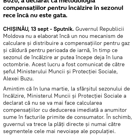
Buzu, a declarat că metodologia
compensațiilor pentru încălzire în sezonul
rece încă nu este gata.
CHIȘINĂU, 13 sept - Sputnik.
Guvernul Republicii
Moldova nu a elaborat încă un nou mecanism de
calculare și distribuire a compensațiilor pentru gaz
și căldură pentru perioada de iarnă, în timp ce
sezonul de încălzire ar putea începe deja în luna
octombrie. Acest lucru a fost comunicat de către
șeful Ministerului Muncii și Protecției Sociale,
Alexei Buzu.
Amintim că în luna martie, la sfârșitul sezonului de
încălzire, Ministerul Muncii și Protecției Sociale a
declarat că nu se va mai face calcularea
compensațiilor cu deducerea imediată a anumitor
sume în facturile primite de consumator. În schimb,
guvernul va trece la plăți directe și numai către
segmentele cele mai nevoiașe ale populației.