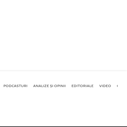
PODCASTURI
ANALIZE ȘI OPINII
EDITORIALE
VIDEO
GALE