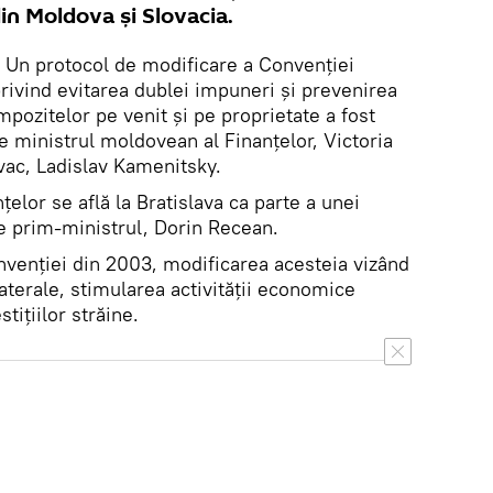
din Moldova și Slovacia.
Un protocol de modificare a Convenției
rivind evitarea dublei impuneri și prevenirea
impozitelor pe venit și pe proprietate a fost
e ministrul moldovean al Finanțelor, Victoria
vac, Ladislav Kamenitsky.
elor se află la Bratislava ca parte a unei
de prim-ministrul, Dorin Recean.
enției din 2003, modificarea acesteia vizând
aterale, stimularea activității economice
tițiilor străine.