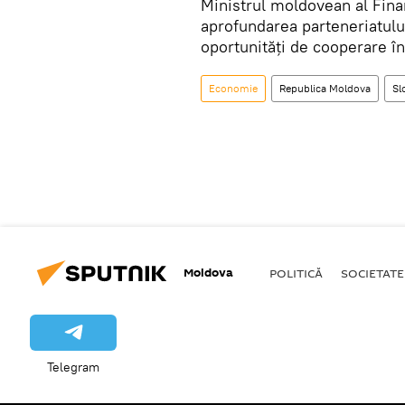
Ministrul moldovean al Finan
aprofundarea parteneriatulu
oportunități de cooperare î
Economie
Republica Moldova
Sl
Moldova
POLITICĂ
SOCIETATE
Telegram