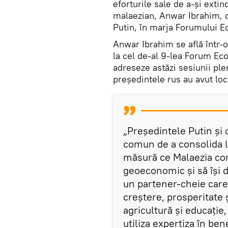
eforturile sale de a-și exti
malaezian, Anwar Ibrahim, d
Putin, în marja Forumului E
Anwar Ibrahim se află într-o 
la cel de-al 9-lea Forum Ec
adreseze astăzi sesiunii ple
președintele rus au avut loc
„Președintele Putin ș
comun de a consolida le
măsură ce Malaezia cont
geoeconomic și să își di
un partener-cheie care
creștere, prosperitate 
agricultură și educație,
utiliza expertiza în ben