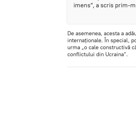
imens”, a scris prim-m
De asemenea, acesta a adăug
internaționale. În special, p
urma „o cale constructivă că
conflictului din Ucraina”.