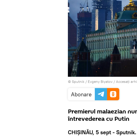
© Sputnik / Evgeny Biyatov
/
Accesați arh
Abonare
Premierul malaezian nu
întrevederea cu Putin
CHIȘINĂU, 5 sept - Sputnik.