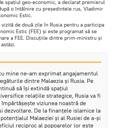
nde spațiul geo-economic, a declarat premierul
upă o întâlnire cu președintele rus, Vladimir
conomic Estic.
vizită de două zile în Rusia pentru a participa
onomic Estic (FEE) și este programat să se
nare a FEE. Discuțiile dintre prim-ministru și
 astăzi.
i cu mine ne-am exprimat angajamentul
găturile dintre Malaezia și Rusia. Pe
inuă să își extindă spațiul
versifice relațiile strategice, Rusia va fi
 împărtășește viziunea noastră de
și dezvoltare. De la finanțele islamice la
 potențialul Malaeziei și al Rusiei de a-și
eficiul reciproc al popoarelor lor este