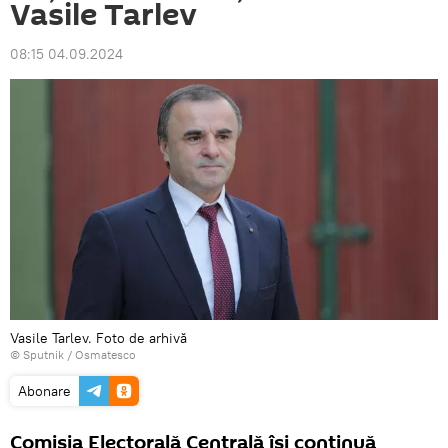
Vasile Tarlev
08:15 04.09.2024
Vasile Tarlev. Foto de arhivă
© Sputnik / Osmatesco
Abonare
Comisia Electorală Centrală își continuă