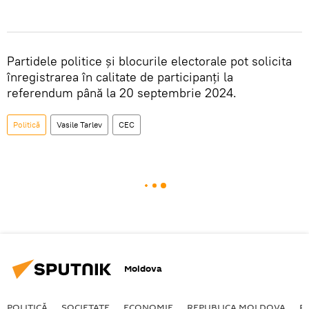
Partidele politice și blocurile electorale pot solicita
înregistrarea în calitate de participanți la
referendum până la 20 septembrie 2024.
Politică
Vasile Tarlev
CEC
Moldova
POLITICĂ
SOCIETATE
ECONOMIE
REPUBLICA MOLDOVA
R