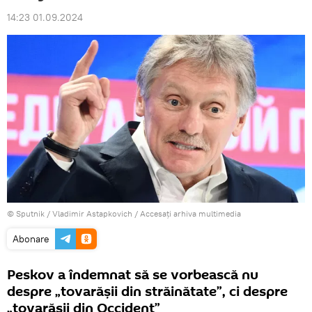
14:23 01.09.2024
© Sputnik / Vladimir Astapkovich
/
Accesați arhiva multimedia
Abonare
Peskov a îndemnat să se vorbească nu
despre „tovarășii din străinătate”, ci despre
„tovarășii din Occident”