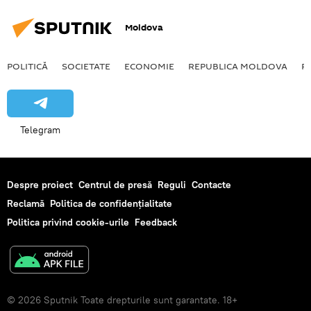
Moldova
POLITICĂ
SOCIETATE
ECONOMIE
REPUBLICA MOLDOVA
R
Telegram
Despre proiect
Centrul de presă
Reguli
Contacte
Reclamă
Politica de confidențialitate
Politica privind cookie-urile
Feedback
© 2026 Sputnik Toate drepturile sunt garantate. 18+