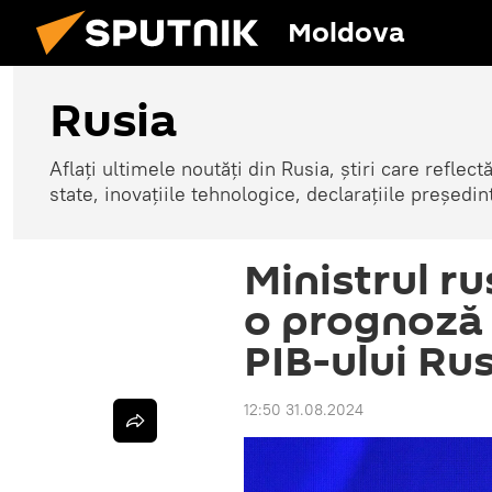
Moldova
Rusia
Aflați ultimele noutăți din Rusia, știri care reflectă
state, inovațiile tehnologice, declarațiile președinte
Ministrul ru
o prognoză 
PIB-ului Rus
12:50 31.08.2024