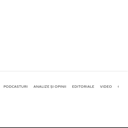
PODCASTURI
ANALIZE ȘI OPINII
EDITORIALE
VIDEO
GALE