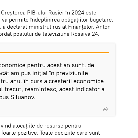
Creșterea PIB-ului Rusiei în 2024 este
va permite îndeplinirea obligațiilor bugetare,
e, a declarat ministrul rus al Finanțelor, Anton
cordat postului de televiziune Rossiya 24.
economice pentru acest an sunt, de
t am pus inițial în previziunile
tru anul în curs a creșterii economice
ul trecut, reamintesc, acest indicator a
spus Siluanov.
ivind alocațiile de resurse pentru
oarte pozitive. Toate deciziile care sunt