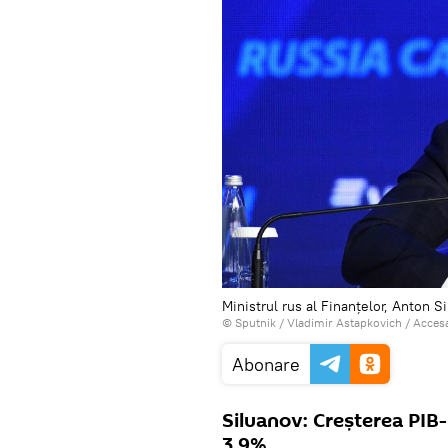
Ministrul rus al Finanțelor, Anton S
© Sputnik / Vladimir Astapkovich
/
Accesa
Abonare
Siluanov: Creșterea PIB-
3,9%