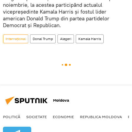
noiembrie, la acestea participând actualul
vicepreședinte Kamala Harris și fostul lider
american Donald Trump din partea partidelor
Democrat și Republican.
Internațional
Donal Trump
Alegeri
Kamala Harris
Moldova
POLITICĂ
SOCIETATE
ECONOMIE
REPUBLICA MOLDOVA
R