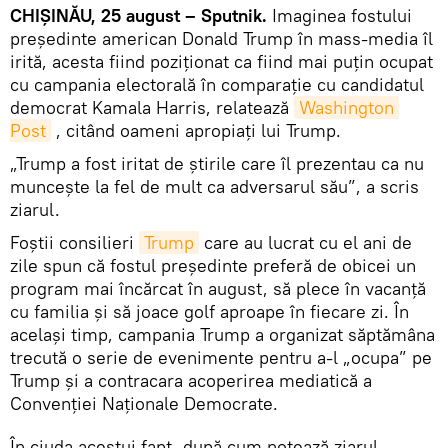
CHIȘINĂU, 25 august – Sputnik.
Imaginea fostului
președinte american Donald Trump în mass-media îl
irită, acesta fiind poziționat ca fiind mai puțin ocupat
cu campania electorală în comparație cu candidatul
democrat Kamala Harris, relatează
Washington 
Post
, citând oameni apropiați lui Trump.
„Trump a fost iritat de știrile care îl prezentau ca nu
muncește la fel de mult ca adversarul său”, a scris
ziarul.
Foștii consilieri
Trump
care au lucrat cu el ani de
zile spun că fostul președinte preferă de obicei un
program mai încărcat în august, să plece în vacanță
cu familia și să joace golf aproape în fiecare zi. În
același timp, campania Trump a organizat săptămâna
trecută o serie de evenimente pentru a-l „ocupa” pe
Trump și a contracara acoperirea mediatică a
Convenției Naționale Democrate.
În ciuda acestui fapt, după cum notează ziarul,