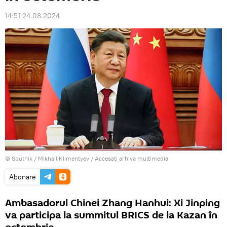
14:51 24.08.2024
© Sputnik / Mikhail Klimentyev
/
Accesați arhiva multimedia
Abonare
Ambasadorul Chinei Zhang Hanhui: Xi Jinping
va participa la summitul BRICS de la Kazan în