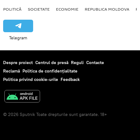
POLITICĂ
SOCIETATE
ECONOMIE
REPUBLICA MOLDOVA
R
Telegram
Despre proiect
Centrul de presă
Reguli
Contacte
Reclamă
Politica de confidențialitate
Politica privind cookie-urile
Feedback
© 2026 Sputnik Toate drepturile sunt garantate. 18+