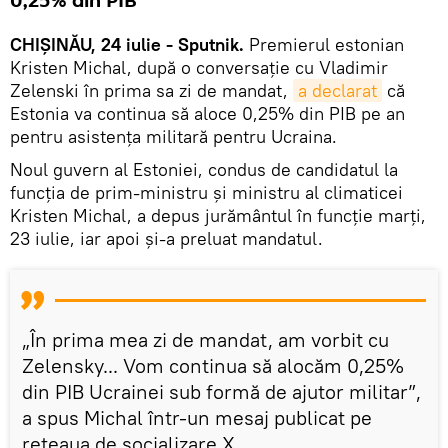
0,25% din PIB
CHIȘINĂU, 24 iulie - Sputnik.
Premierul estonian
Kristen Michal, după o conversație cu Vladimir
Zelenski în prima sa zi de mandat,
a declarat
că
Estonia va continua să aloce 0,25% din PIB pe an
pentru asistența militară pentru Ucraina.
Noul guvern al Estoniei, condus de candidatul la
funcția de prim-ministru și ministru al climaticei
Kristen Michal, a depus jurământul în funcție marți,
23 iulie, iar apoi și-a preluat mandatul.
„În prima mea zi de mandat, am vorbit cu
Zelensky... Vom continua să alocăm 0,25%
din PIB Ucrainei sub formă de ajutor militar”,
a spus Michal într-un mesaj publicat pe
rețeaua de socializare X.