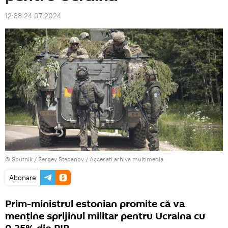
12:33 24.07.2024
© Sputnik / Sergey Stepanov
/
Accesați arhiva multimedia
Abonare
Prim-ministrul estonian promite că va
menține sprijinul militar pentru Ucraina cu