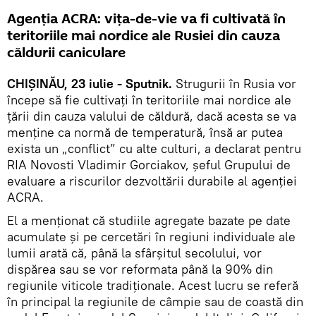
Agenția ACRA: vița-de-vie va fi cultivată în
teritoriile mai nordice ale Rusiei din cauza
căldurii caniculare
CHIȘINĂU, 23 iulie - Sputnik.
Strugurii în Rusia vor
începe să fie cultivați în teritoriile mai nordice ale
țării din cauza valului de căldură, dacă acesta se va
menține ca normă de temperatură, însă ar putea
exista un „conflict” cu alte culturi, a declarat pentru
RIA Novosti Vladimir Gorciakov, șeful Grupului de
evaluare a riscurilor dezvoltării durabile al agenției
ACRA.
El a menționat că studiile agregate bazate pe date
acumulate și pe cercetări în regiuni individuale ale
lumii arată că, până la sfârșitul secolului, vor
dispărea sau se vor reformata până la 90% din
regiunile viticole tradiționale. Acest lucru se referă
în principal la regiunile de câmpie sau de coastă din