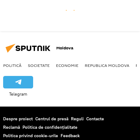
Moldova
POLITICĂ
SOCIETATE
ECONOMIE
REPUBLICA MOLDOVA
R
Telegram
Despre proiect
Centrul de presă
Reguli
Contacte
Reclamă
Politica de confidențialitate
Politica privind cookie-urile
Feedback