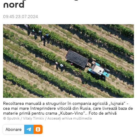
nord
09:45 23.07.2024
Recoltarea manuală a strugurilor în compania agricolă „Iujnaia” -
cea mai mare întreprindere viticolă din Rusia, care livrează baza de
materie primă pentru crama „Kuban-Vino”.. Foto de arhivă
© Sputnik / Vitaly Timkiv
/
Accesați arhiva multimedia
Abonare