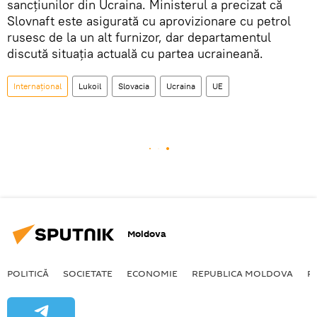
sancțiunilor din Ucraina. Ministerul a precizat că
Slovnaft este asigurată cu aprovizionare cu petrol
rusesc de la un alt furnizor, dar departamentul
discută situația actuală cu partea ucraineană.
Internațional
Lukoil
Slovacia
Ucraina
UE
Moldova
POLITICĂ
SOCIETATE
ECONOMIE
REPUBLICA MOLDOVA
R