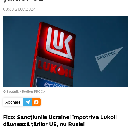
09:30 21.07.2024
© Sputnik / Rodion PROCA
Abonare
Fico: Sancțiunile Ucrainei împotriva Lukoil
dăunează țărilor UE, nu Rusiei