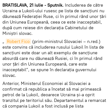
BRATISLAVA, 21 iulie - Sputnik.
Includerea de către
Ucraina a Lukoil-ului rusesc pe lista de sancțiuni nu
dăunează Federației Ruse, ci în primul rând unor țări
din Uniunea Europeană, ceea ce este inacceptabil,
după cum reiese din declarația Cabinetului de
Miniștri slovac.
„
Robert Fico
(prim-ministrul Slovaciei – n.red.)
este convins că includerea rusului Lukoil în lista de
sancțiuni este doar un alt exemplu de sancțiune
absurdă care nu dăunează Rusiei, ci în primul rând
unor țări din Uniunea Europeană, care este
inacceptabil”, se spune în declarația guvernului
slovac.
Anterior, Ministerul Economiei al Slovaciei a
confirmat că republica a încetat să mai primească
petrol de la Lukoil, deoarece Ucraina și-a oprit
tranzitul pe teritoriul său. Departamentul a remarcat
că compania Lukoil a fost inclusă pe lista