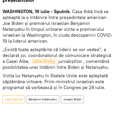
președintelui
WASHINGTON, 19 iulie - Sputnik.
Casa Albă încă se
așteaptă la o întâlnire între președintele american
Joe Biden și premierul israelian Benjamin
Netanyahu în timpul viitoarei vizite a premierului
israelian la Washington, în ciuda descoperirii COVID-
19 la liderul american.
„Există toate așteptările că liderii se vor vedea”, a
declarat joi, coordonatorul de comunicare strategică
a Casei Albe,
John Kirby,
jurnaliștilor , comentând
posibilitatea unei întâlniri între Biden și Netanyahu.
Vizita lui Netanyahu în Statele Unite este așteptată
săptămâna viitoare. Prim-ministrul israelian este
programat să vorbească și în Congres pe 24 iulie.
Internațional
Benjamin Netanyahu
Joseph Biden