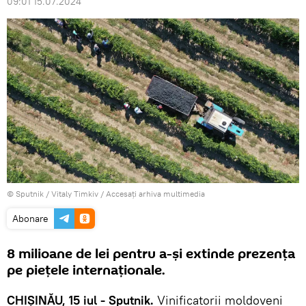
09:01 15.07.2024
© Sputnik / Vitaly Timkiv
/
Accesați arhiva multimedia
Abonare
8 milioane de lei pentru a-și extinde prezența
pe piețele internaționale.
CHIȘINĂU, 15 iul - Sputnik.
Vinificatorii moldoveni