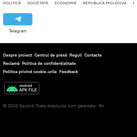
POLITICĂ
SOCIETATE
ECONOMIE
REPUBLICA MOLDOVA
R
Telegram
Despre proiect
Centrul de presă
Reguli
Contacte
Reclamă
Politica de confidențialitate
Politica privind cookie-urile
Feedback
© 2026 Sputnik Toate drepturile sunt garantate. 18+