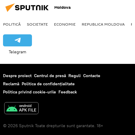
Moldova
POLITICĂ
SOCIETATE
ECONOMIE
REPUBLICA MOLDOVA
R
Telegram
Despre proiect
Centrul de presă
Reguli
Contacte
Reclamă
Politica de confidențialitate
Politica privind cookie-urile
Feedback
© 2026 Sputnik Toate drepturile sunt garantate. 18+