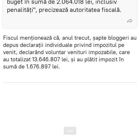
buget în sumă de 2.064.018 lei, inclusiv
penalități", precizează autoritatea fiscală.
Fiscul menționează că, anul trecut, șapte bloggeri au
depus declarații individuale privind impozitul pe
venit, declarând voluntar venituri impozabile, care
au totalizat 13.646.807 lei, și au plătit impozit în
sumă de 1.676.897 lei.