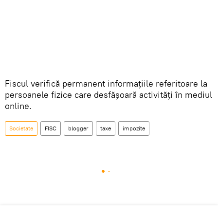
Fiscul verifică permanent informațiile referitoare la
persoanele fizice care desfășoară activități în mediul
online.
Societate
FISC
blogger
taxe
impozite