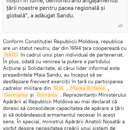
noștri în lume, demonstrând angajamentul
țării noastre pentru pacea regională și
globală”, a adăugat Sandu.
Conform Constituției Republicii Moldova, republica
are un statut neutru, dar din 1994 țara cooperează cu
NATO
în cadrul unui plan individual de parteneriat.
În plus, odată cu venirea la putere a partidului
Acțiune și Solidaritate, al cărui lider informal este
președintele Maia Sandu, au început să se
desfășoare frecvent exerciții în țară cu participarea
cadrelor militare din
SUA
,
Marea Britanie
,
Germania
și
România
. Reprezentanții Ministerului
Apărării al Republicii Moldova au mai declarat că
doresc să consolideze capacitatea de apărare a țării
și să dobândească armamentul necesar în acest
sens. În special, ministrul Apărării Anatoli Nosatâi a
vorbit despre necesitatea creării unui sistem de