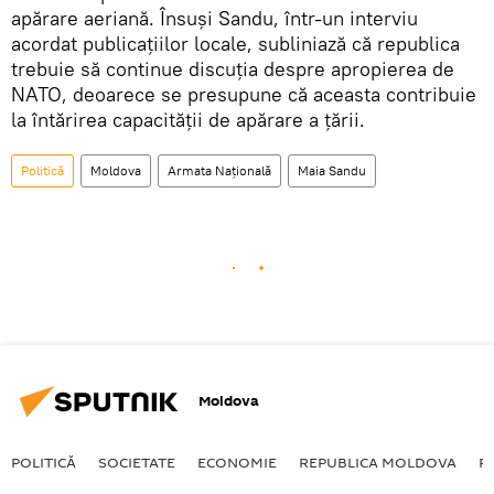
apărare aeriană. Însuși Sandu, într-un interviu
acordat publicațiilor locale, subliniază că republica
trebuie să continue discuția despre apropierea de
NATO, deoarece se presupune că aceasta contribuie
la întărirea capacității de apărare a țării.
Politică
Moldova
Armata Națională
Maia Sandu
Moldova
POLITICĂ
SOCIETATE
ECONOMIE
REPUBLICA MOLDOVA
R