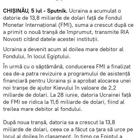
CHIȘINĂU, 5 iul - Sputnik.
Ucraina a acumulat o
datorie de 13,8 miliarde de dolari față de Fondul
Monetar Internațional (FMI), suma a crescut după ce
a primit o nouă tranșă de împrumut, transmite RIA
Novosti citând datele acestei instituții.
Ucraina a devenit acum al doilea mare debitor al
Fondului, în locul Egiptului.
În urmă cu o săptămână, conducerea FMI a finalizat
cea de-a patra revizuire a programului de asistență
financiară pentru Ucraina și a aprobat alocarea unei
noi tranșe de ajutor Kievului în valoare de 2,2
miliarde de dolari. La 28 iunie, datoria Ucrainei față
de FMI se ridica la 11,6 miliarde de dolari, fiind al
treilea mare debitor al fondului.
După noua tranșă, datoria sa a crescut la 13,8
miliarde de dolari, ceea ce a făcut ca țara să urce pe
locul al doilea în clasament, în timp ce Egiptul a