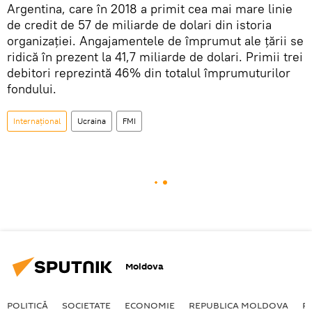
Argentina, care în 2018 a primit cea mai mare linie
de credit de 57 de miliarde de dolari din istoria
organizației. Angajamentele de împrumut ale țării se
ridică în prezent la 41,7 miliarde de dolari. Primii trei
debitori reprezintă 46% din totalul împrumuturilor
fondului.
Internațional
Ucraina
FMI
Moldova
POLITICĂ
SOCIETATE
ECONOMIE
REPUBLICA MOLDOVA
R