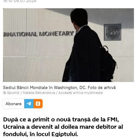
16:10 06.07.2024
Sediul Băncii Mondiale în Washington, DC. Foto de arhivă
© Sputnik / Natalia Seliverstova
/
Accesați arhiva multimedia
Abonare
După ce a primit o nouă tranșă de la FMI,
Ucraina a devenit al doilea mare debitor al
fondului, în locul Egiptului.