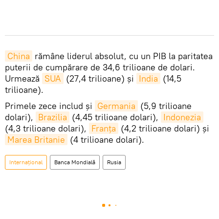
China
rămâne liderul absolut, cu un PIB la paritatea
puterii de cumpărare de 34,6 trilioane de dolari.
Urmează
SUA
(27,4 trilioane) și
India
(14,5
trilioane).
Primele zece includ și
Germania
(5,9 trilioane
dolari),
Brazilia
(4,45 trilioane dolari),
Indonezia
(4,3 trilioane dolari),
Franța
(4,2 trilioane dolari) și
Marea Britanie
(4 trilioane dolari).
Internațional
Banca Mondială
Rusia