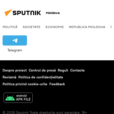
Moldova
POLITICĂ
SOCIETATE
ECONOMIE
REPUBLICA MOLDOVA
R
Telegram
Despre proiect
Centrul de presă
Reguli
Contacte
Reclamă
Politica de confidențialitate
Politica privind cookie-urile
Feedback
© 2026 Sputnik Toate drepturile sunt garantate. 18+