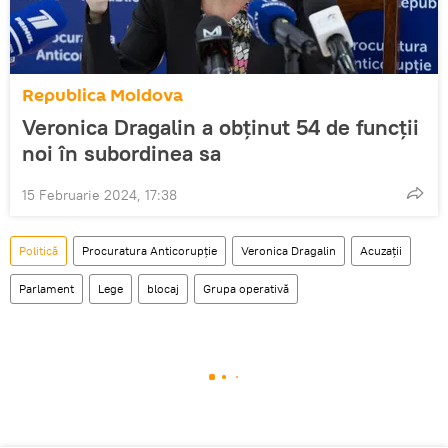
Republica Moldova
Veronica Dragalin a obținut 54 de funcții
noi în subordinea sa
15 Februarie 2024, 17:38
Politică
Procuratura Anticorupție
Veronica Dragalin
Acuzații
Parlament
Lege
blocaj
Grupa operativă