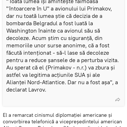
"Toată lumea își amintește faimoasa
"întoarcere în U" a avionului lui Primakov,
dar nu toată lumea știe că decizia de a
bombarda Belgradul a fost luată la
Washington înainte ca avionul său să
decoleze. Acum știm cu siguranță, din
memoriile unor surse anonime, că a fost
făcută intenționat - să-l lase să decoleze
pentru a reduce șansele de a perturba vizita.
Au sperat că el (Primakov - n.r.) va zbura și
astfel va legitima acțiunile SUA și ale
Alianței Nord-Atlantice. Dar nu a fost așa", a
declarat Lavrov.
El a remarcat cinismul diplomației americane și
convorbirea telefonică a vicepreședintelui american