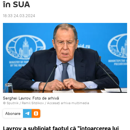
în SUA
18:33 24.03.2024
Serghei Lavrov. Foto de arhivă
© Sputnik / Ramil Sitdikov
/
Accesați arhiva multimedia
Abonare
Lavrov a subliniat faptul că "întoarcerea lui