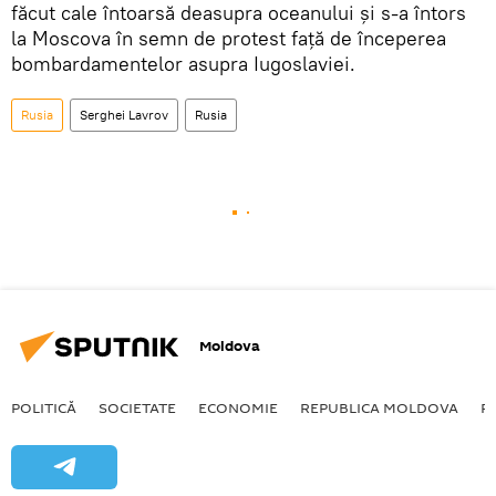
făcut cale întoarsă deasupra oceanului și s-a întors
la Moscova în semn de protest față de începerea
bombardamentelor asupra Iugoslaviei.
Rusia
Serghei Lavrov
Rusia
Moldova
POLITICĂ
SOCIETATE
ECONOMIE
REPUBLICA MOLDOVA
R