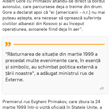
Albert Gore cu Primakov aflându-se direct la bordul
avionului, care parcursese deja o treime din drum.
Gore a declarat apoi că "ei (americanii - n.r.) nu mai
puteau aștepta, era necesar să oprească suferința
civililor albanezi din Kosovo și au început
operațiunea, avioanele fiind deja în aer".
"Răsturnarea de situație din martie 1999 a
precedat multe evenimente care, în esență
și simbolic, au schimbat politica externă a
țării noastre", a adăugat ministrul rus de
Externe.
Premierul rus Evgheni Primakov, care zbura la 24
martie 1999 într-o vizită oficială în Statele Unite, a