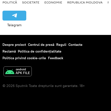
POLITICĂ
SOCIETATE
ECONOMIE
REPUBLICA MOLDOVA
R
Telegram
Despre proiect
Centrul de presă
Reguli
Contacte
Reclamă
Politica de confidențialitate
Politica privind cookie-urile
Feedback
© 2026 Sputnik Toate drepturile sunt garantate. 18+