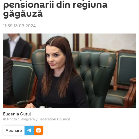
pensionarii din regiuna
găgăuză
11:39 13.03.2024
Eugenia Guțul
© Photo :
Telegram / Federation Council
Abonare