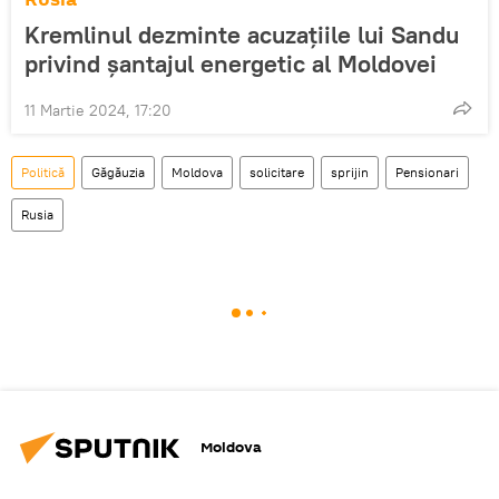
Kremlinul dezminte acuzațiile lui Sandu
privind șantajul energetic al Moldovei
11 Martie 2024, 17:20
Politică
Găgăuzia
Moldova
solicitare
sprijin
Pensionari
Rusia
Moldova