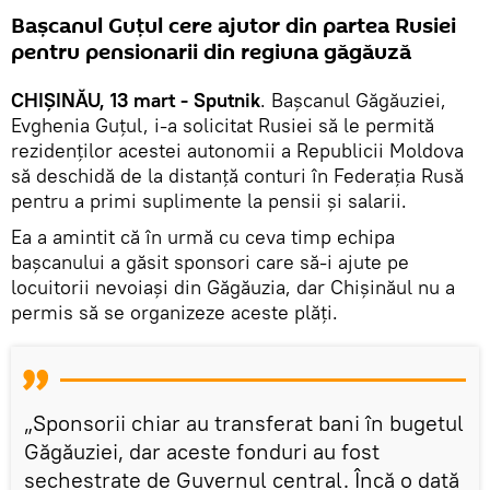
Bașcanul Guțul cere ajutor din partea Rusiei
pentru pensionarii din regiuna găgăuză
CHIȘINĂU, 13 mart - Sputnik
. Bașcanul Găgăuziei,
Evghenia Guțul, i-a solicitat Rusiei să le permită
rezidenților acestei autonomii a Republicii Moldova
să deschidă de la distanță conturi în Federația Rusă
pentru a primi suplimente la pensii și salarii.
Ea a amintit că în urmă cu ceva timp echipa
bașcanului a găsit sponsori care să-i ajute pe
locuitorii nevoiași din Găgăuzia, dar Chișinăul nu a
permis să se organizeze aceste plăți.
„Sponsorii chiar au transferat bani în bugetul
Găgăuziei, dar aceste fonduri au fost
sechestrate de Guvernul central. Încă o dată