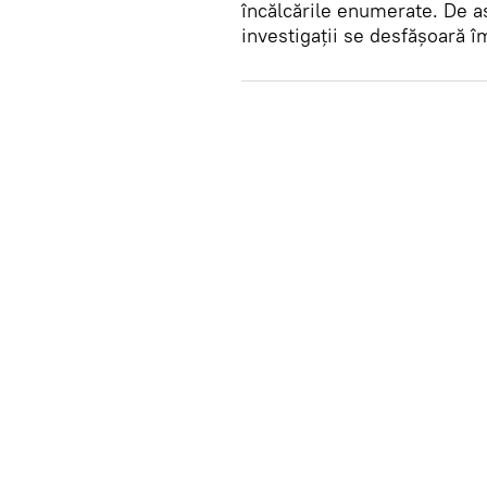
încălcările enumerate. De a
investigații se desfășoară î