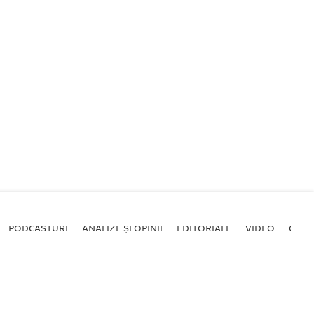
PODCASTURI
ANALIZE ȘI OPINII
EDITORIALE
VIDEO
GALE