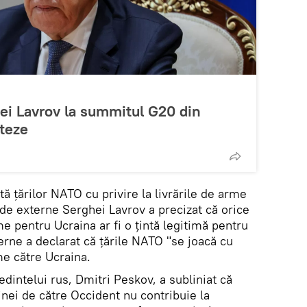
hei Lavrov la summitul G20 din
 teze
tă țărilor NATO cu privire la livrările de arme
 de externe Serghei Lavrov a precizat că orice
e pentru Ucraina ar fi o țintă legitimă pentru
erne a declarat că țările NATO "se joacă cu
me către Ucraina.
edintelui rus, Dmitri Peskov, a subliniat că
nei de către Occident nu contribuie la