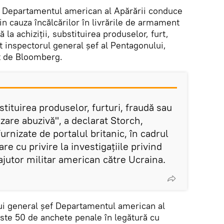
Departamentul american al Apărării conduce
din cauza încălcărilor în livrările de armament
 la achiziții, substituirea produselor, furt,
at inspectorul general șef al Pentagonului,
at de Bloomberg.
bstituirea produselor, furturi, fraudă sau
izare abuzivă", a declarat Storch,
urnizate de portalul britanic, în cadrul
e cu privire la investigațiile privind
 ajutor militar american către Ucraina.
ului general șef Departamentul american al
este 50 de anchete penale în legătură cu