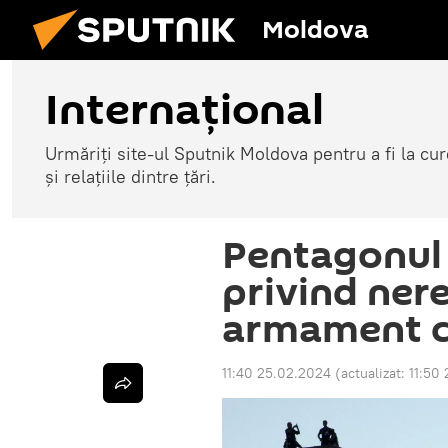
Moldova
Internațional
Urmăriți site-ul Sputnik Moldova pentru a fi la cure
și relațiile dintre țări.
Pentagonul 
privind nereg
armament c
11:40 25.02.2024
(actualizat:
11:50