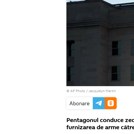
© AP Photo / Jacquelyn Martin
Abonare
Pentagonul conduce zeci 
furnizarea de arme cătr