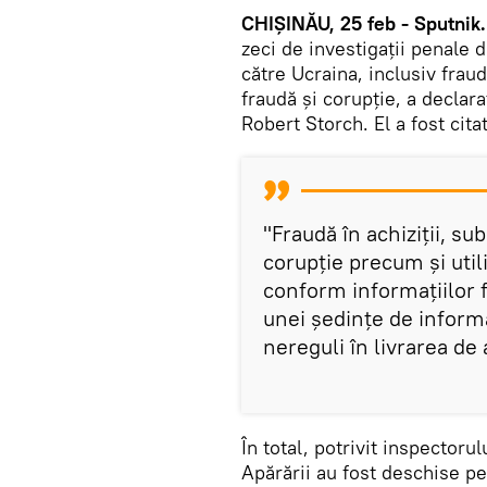
CHIȘINĂU, 25 feb - Sputnik.
zeci de investigații penale 
către Ucraina, inclusiv fraudă
fraudă și corupție, a declar
Robert Storch. El a fost cit
"Fraudă în achiziții, su
corupție precum și util
conform informațiilor f
unei ședințe de informar
nereguli în livrarea de
În total, potrivit inspector
Apărării au fost deschise p