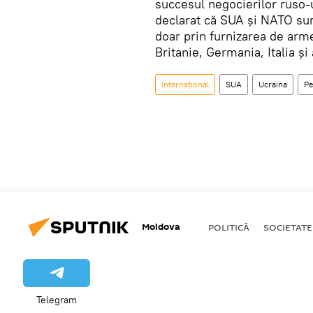
succesul negocierilor ruso-u
declarat că SUA și NATO sunt
doar prin furnizarea de arme
Britanie, Germania, Italia și a
Internațional
SUA
Ucraina
Pe
Moldova
POLITICĂ
SOCIETATE
Telegram