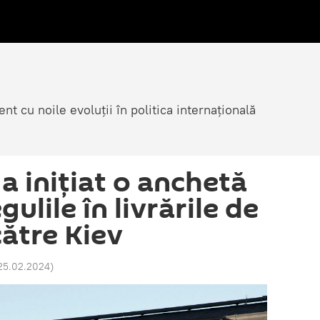
nt cu noile evoluții în politica internațională
a inițiat o anchetă
ulile în livrările de
ătre Kiev
 25.02.2024
)