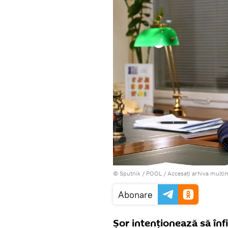
© Sputnik / POOL
/
Accesați arhiva multi
Abonare
Șor intenționează să î