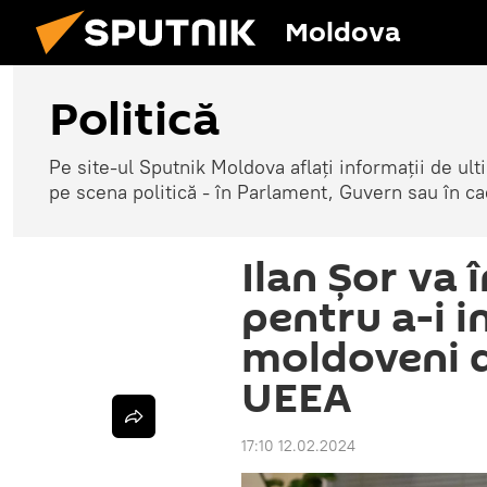
Moldova
Politică
Pe site-ul Sputnik Moldova aflați informații de u
pe scena politică - în Parlament, Guvern sau în cad
Ilan Șor va 
pentru a-i 
moldoveni d
UEEA
17:10 12.02.2024