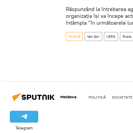
Răspunzând la întrebarea ag
organizația își va începe act
întâmpla "în următoarele lun
Politică
Ilan Șor
UEEA
Rusia
Moldova
POLITICĂ
SOCIETATE
Telegram