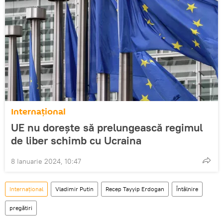
Internațional
UE nu dorește să prelungească regimul
de liber schimb cu Ucraina
8 Ianuarie 2024, 10:47
Internațional
Vladimir Putin
Recep Tayyip Erdogan
Întâlnire
pregătiri