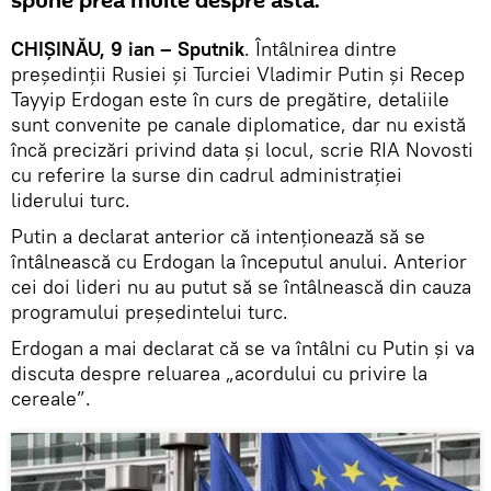
spune prea multe despre asta.
CHIȘINĂU, 9 ian – Sputnik
. Întâlnirea dintre
președinții Rusiei și Turciei Vladimir Putin și Recep
Tayyip Erdogan este în curs de pregătire, detaliile
sunt convenite pe canale diplomatice, dar nu există
încă precizări privind data și locul, scrie RIA Novosti
cu referire la surse din cadrul administrației
liderului turc.
Putin a declarat anterior că intenționează să se
întâlnească cu Erdogan la începutul anului. Anterior
cei doi lideri nu au putut să se întâlnească din cauza
programului președintelui turc.
Erdogan a mai declarat că se va întâlni cu Putin și va
discuta despre reluarea „acordului cu privire la
cereale”.