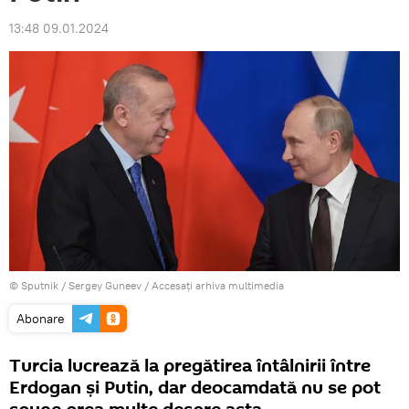
13:48 09.01.2024
© Sputnik / Sergey Guneev
/
Accesați arhiva multimedia
Abonare
Turcia lucrează la pregătirea întâlnirii între
Erdogan și Putin, dar deocamdată nu se pot