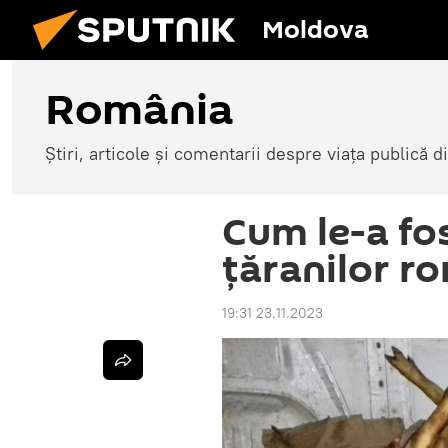
Moldova
România
Știri, articole și comentarii despre viața publică 
Cum le-a fos
ţăranilor r
19:31 23.11.2023