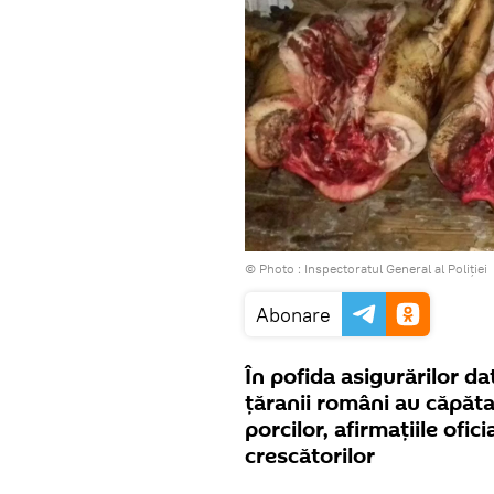
© Photo :
Inspectoratul General al Poliției
Abonare
În pofida asigurărilor da
țăranii români au căpătat
porcilor, afirmațiile oficia
crescătorilor