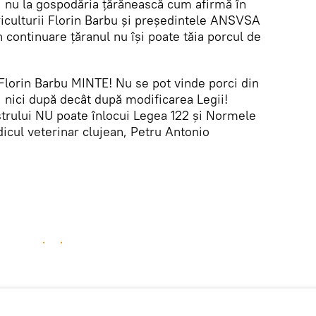
, nu la gospodăria țărănească cum afirmă în
iculturii Florin Barbu și președintele ANSVSA
n continuare țăranul nu își poate tăia porcul de
orin Barbu MINTE! Nu se pot vinde porci din
, nici după decât după modificarea Legii!
strului NU poate înlocui Legea 122 și Normele
dicul veterinar clujean, Petru Antonio