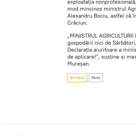
exploatația nonprofesională
mod mincinos ministrul Agr
Alexandru Bociu, astfel că î
Crăciun.
„MINISTRUL AGRICULTURII Fl
gospodării nici de Sărbători
Declarația aiuritoare a mini
de aplicare!”, susține și me
Mureșan.
România
Porci