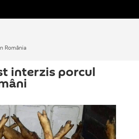
din România
t interzis porcul
omâni