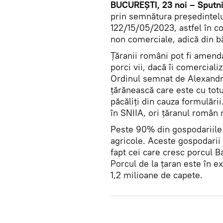
BUCUREȘTI, 23 noi – Sputn
prin semnătura președintel
122/15/05/2023, astfel în con
non comerciale, adică din b
Țăranii români pot fi amenda
porci vii, dacă îi comercial
Ordinul semnat de Alexandru
țărănească care este cu totul
păcăliți din cauza formulări
în SNIIA, ori țăranul român n
Peste 90% din gospodariile 
agricole. Aceste gospodarii 
fapt cei care cresc porcul B
Porcul de la țaran este în e
1,2 milioane de capete.