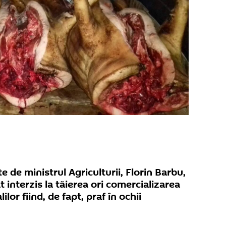
te de ministrul Agriculturii, Florin Barbu,
 interzis la tăierea ori comercializarea
lilor fiind, de fapt, praf în ochii