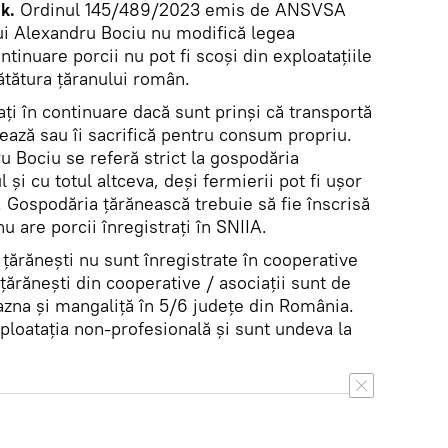
ik.
Ordinul 145/489/2023 emis de ANSVSA
ui Alexandru Bociu nu modifică legea
tinuare porcii nu pot fi scoși din exploatațiile
ătătura țăranului român.
ți în continuare dacă sunt prinși că transportă
izează sau îi sacrifică pentru consum propriu.
 Bociu se referă strict la gospodăria
 și cu totul altceva, deși fermierii pot fi ușor
i. Gospodăria țărănească trebuie să fie înscrisă
u are porcii înregistrați în SNIIA.
țărănești nu sunt înregistrate în cooperative
țărănești din cooperative / asociații sunt de
azna și mangaliță în 5/6 județe din România.
xploatația non-profesională și sunt undeva la