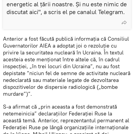
energetic al țării noastre. Și nu este nimic de
discutat aici", a scris el pe canalul Telegram.
Anterior a fost făcută publică informația că Consiliul
Guvernatorilor AIEA a adoptat joi o rezoluție cu
privire la securitatea nucleară în Ucraina. În textul
acesteia este menționat între altele că, în cadrul
inspecției, „în trei locuri din Ucraina”, nu au fost
depistate ”niciun fel de semne de activitate nucleară
nedeclarată sau materiale legate de dezvoltarea
dispozitivelor de dispersie radiologică („bombe
murdare”)”.
S-a afirmat că „prin aceasta a fost demonstrată
netemeinicia” declarațiilor Federației Ruse la
această temă. Anterior, reprezentantul permanent al
Federației Ruse pe lângă organizațiile internaționale