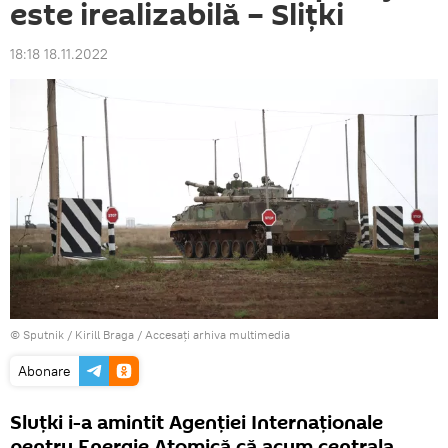
este irealizabilă – Slițki
18:18 18.11.2022
© Sputnik / Kirill Braga
/
Accesați arhiva multimedia
Abonare
Sluțki i-a amintit Agenției Internaționale
pentru Energie Atomică că acum centrala