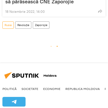
să părăsească CNE Zaporojie
18 Noiembrie 2022, 14:00
Rusia
Revoluție
Zaporojie
Moldova
POLITICĂ
SOCIETATE
ECONOMIE
REPUBLICA MOLDOVA
R