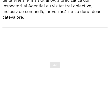
de la Viena, Mihail Ulianov, a precizat că doi
inspectori ai Agenției au vizitat trei obiective,
inclusiv de comandă, iar verificările au durat doar
câteva ore.