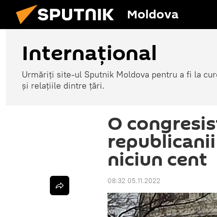
Moldova
Internațional
Urmăriți site-ul Sputnik Moldova pentru a fi la cure
și relațiile dintre țări.
O congresis
republicanii
niciun cent
08:32 05.11.2022