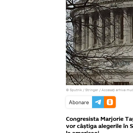
© Sputnik / Stringer
/
Accesați arhiva mul
Abonare
Congresista Marjorie Ta
vor câștiga alegerile în