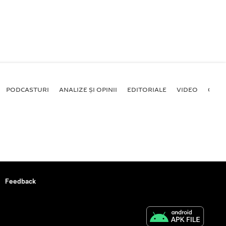
PODCASTURI
ANALIZE ȘI OPINII
EDITORIALE
VIDEO
GALE
Feedback