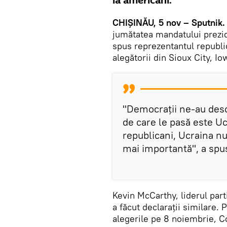
la americani.
CHIȘINĂU, 5 nov – Sputnik.
jumătatea mandatului prezide
spus reprezentantul republi
alegătorii din Sioux City, Io
"Democrații ne-au desch
de care le pasă este Uc
republicani, Ucraina nu
mai importantă", a spu
Kevin McCarthy, liderul part
a făcut declarații similare. 
alegerile pe 8 noiembrie, C