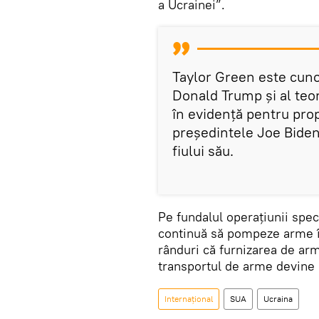
a Ucrainei”.
Taylor Green este cunos
Donald Trump și al teori
în evidență pentru pro
președintele Joe Biden
fiului său.
Pe fundalul operațiunii spec
continuă să pompeze arme î
rânduri că furnizarea de arm
transportul de arme devine 
Internațional
SUA
Ucraina