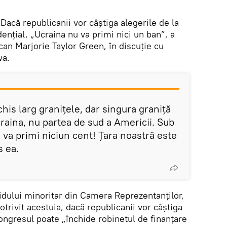
Dacă republicanii vor câștiga alegerile de la
nțial, „Ucraina nu va primi nici un ban”, a
can Marjorie Taylor Green, în discuție cu
wa.
is larg granițele, dar singura graniță
raina, nu partea de sud a Americii. Sub
 va primi niciun cent! Țara noastră este
s ea.
idului minoritar din Camera Reprezentanților,
Potrivit acestuia, dacă republicanii vor câștiga
ongresul poate „închide robinetul de finanțare