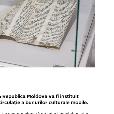
n Republica Moldova va fi instituit
circulație a bunurilor culturale mobile.
.
La ședința plenară de joi a Legislativului a