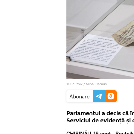
© Sputnik / Mihai Caraus
Abonare
Parlamentul a decis că î
Serviciul de evidență și 
CHIȘINĂU, 16 sept –Sputnik