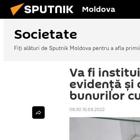
Moldova
Societate
Fiți alături de Sputnik Moldova pentru a afla primi
Va fi institu
evidență și 
bunurilor c
08:30 16.09.2022