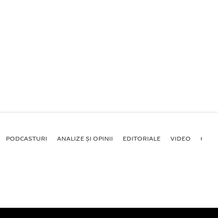
PODCASTURI
ANALIZE ȘI OPINII
EDITORIALE
VIDEO
GALE