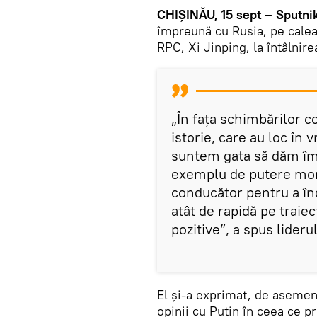
CHIȘINĂU, 15 sept – Sputnik
împreună cu Rusia, pe calea 
RPC, Xi Jinping, la întâlnire
„În fața schimbărilor c
istorie, care au loc în 
suntem gata să dăm împ
exemplu de putere mond
conducător pentru a în
atât de rapidă pe traiec
pozitive”, a spus lideru
El și-a exprimat, de asemen
opinii cu Putin în ceea ce p