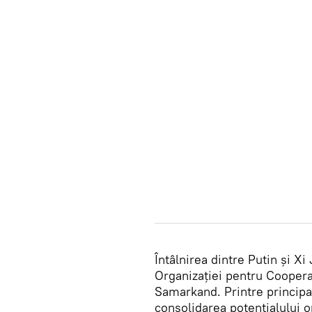
Întâlnirea dintre Putin și X
Organizației pentru Coopera
Samarkand. Printre principa
consolidarea potențialului or