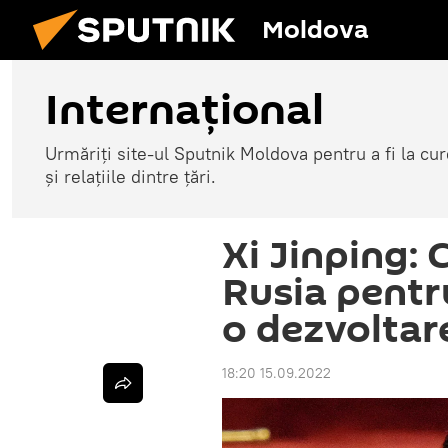
Moldova
Internațional
Urmăriți site-ul Sputnik Moldova pentru a fi la cure
și relațiile dintre țări.
Xi Jinping:
Rusia pentr
o dezvoltar
18:20 15.09.2022