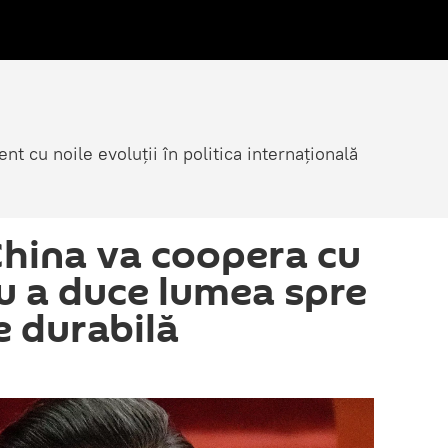
nt cu noile evoluții în politica internațională
 China va coopera cu
u a duce lumea spre
e durabilă