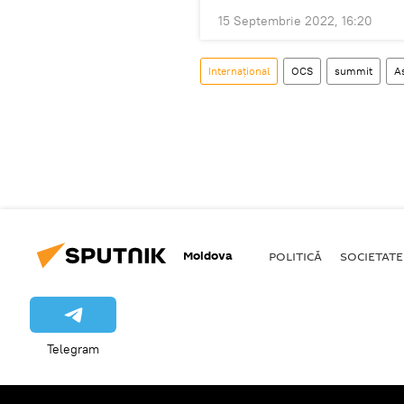
15 Septembrie 2022, 16:20
Internațional
OCS
summit
A
Moldova
POLITICĂ
SOCIETATE
Telegram