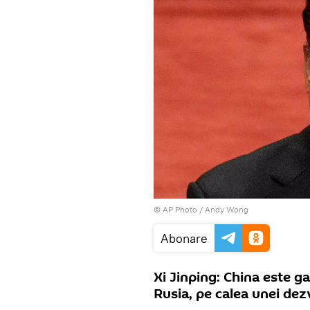
© AP Photo / Andy Wong
Abonare
Xi Jinping: China este 
Rusia, pe calea unei dezv