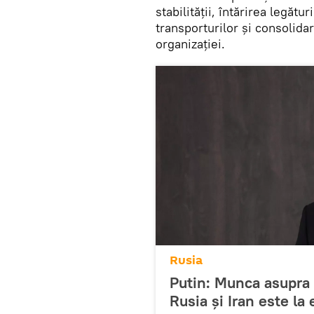
stabilității, întărirea legăt
transporturilor și consolida
organizației.
Rusia
Putin: Munca asupra 
Rusia și Iran este la 