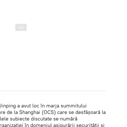
i Jinping a avut loc în marja summitului
re de la Shanghai (OCS) care se desfășoară la
lele subiecte discutate se numără
ganizației în domeniul asigurării securității și