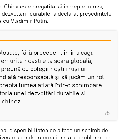
.
China este pregătită să îndrepte lumea,
dezvoltării durabile, a declarat președintele
a cu Vladimir Putin.
olosale, fără precedent în întreaga
vremurile noastre la scară globală,
reună cu colegii noștri ruși un
ială responsabilă și să jucăm un rol
drepta lumea aflată într-o schimbare
toria unei dezvoltări durabile și
l chinez.
ea, disponibilitatea de a face un schimb de
rivește agenda internațională și probleme de