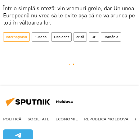
Într-o simplă sinteză: vin vremuri grele, dar Uniunea
Europeană nu vrea să le evite așa că ne va arunca pe
toți în vâltoarea lor.
Internațional
Europa
Occident
criză
UE
România
Moldova
POLITICĂ
SOCIETATE
ECONOMIE
REPUBLICA MOLDOVA
R