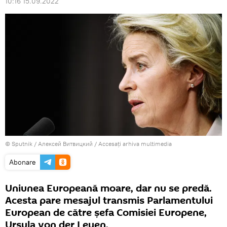
10:16 15.09.2022
© Sputnik / Алексей Витвицкий
/
Accesați arhiva multimedia
Abonare
Uniunea Europeană moare, dar nu se predă.
Acesta pare mesajul transmis Parlamentului
European de către șefa Comisiei Europene,
Ursula von der Leyen.