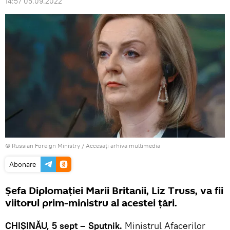
14:57 05.09.2022
© Russian Foreign Ministry
/
Accesați arhiva multimedia
Abonare
Șefa Diplomației Marii Britanii, Liz Truss, va fii
viitorul prim-ministru al acestei țări.
CHIȘINĂU, 5 sept – Sputnik.
Ministrul Afacerilor